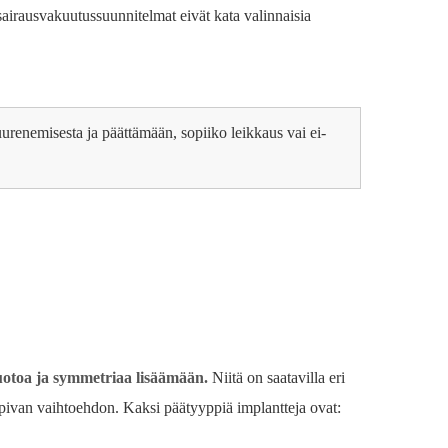
airausvakuutussuunnitelmat eivät kata valinnaisia ​​
uurenemisesta ja päättämään, sopiiko leikkaus vai ei-
muotoa ja symmetriaa lisäämään.
Niitä on saatavilla eri
 sopivan vaihtoehdon. Kaksi päätyyppiä implantteja ovat: