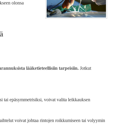
akseen olonsa
ä
annuksista lääketieteellisiin tarpeisiin.
Jotkut
i tai epäsymmetrisiksi, voivat valita leikkauksen
htelut voivat johtaa rintojen roikkumiseen tai volyymin