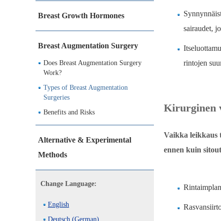
Synnynnäiste
Breast Growth Hormones
sairaudet, j
Breast Augmentation Surgery
Itseluottam
rintojen su
Does Breast Augmentation Surgery
Work?
Types of Breast Augmentation
Surgeries
Kirurginen 
Benefits and Risks
Vaikka leikkaus 
Alternative & Experimental
ennen kuin sitout
Methods
Change Language:
Rintaimplant
English
Rasvansiirto
Deutsch (German)