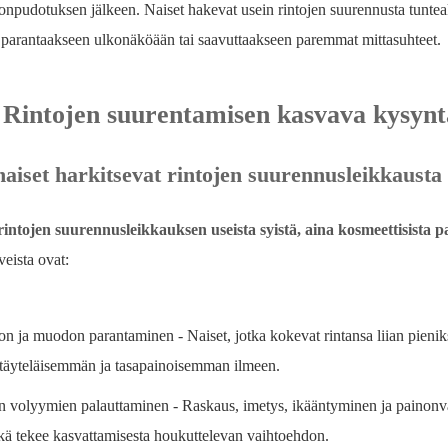
onpudotuksen jälkeen. Naiset hakevat usein rintojen suurennusta tunte
parantaakseen ulkonäköään tai saavuttaakseen paremmat mittasuhteet.
 Rintojen suurentamisen kasvava kysynt
naiset harkitsevat rintojen suurennusleikkausta
 rintojen suurennusleikkauksen useista syistä, aina kosmeettisista par
veista ovat:
n ja muodon parantaminen - Naiset, jotka kokevat rintansa liian pieniks
täyteläisemmän ja tasapainoisemman ilmeen.
n volyymien palauttaminen - Raskaus, imetys, ikääntyminen ja painonvai
kä tekee kasvattamisesta houkuttelevan vaihtoehdon.