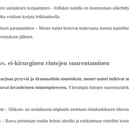
n sairauksien korjaaminen - Joillakin naisilla on luonnostaan ​​alikehitt
otka voidaan korjata leikkauksella.
uksen parantaminen – Monet naiset kertovat tuntevansa itsensä naisell
urennuksen jälkeen.
vs. ei-kirurginen rintojen suurentaminen
tarjoaa pysyviä ja dramaattisia muutoksia, monet naiset tutkivat m
uvat invasiiviseen toimenpiteeseen.
Yleisimpiä rintojen suurennusleik
it – Silikoni- tai suolaliuosta implantit asetetaan rintakudokseen tilav
 – Rasva poistetaan muilta kehon alueilta ja ruiskutetaan rintoihin koon 