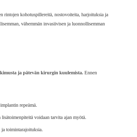
 rintojen kohotuspillereitä, nostovoiteita, harjoituksia ja
rvallisemman, vähemmän invasiivisen ja luonnollisemman
tkimusta ja pätevän kirurgin kuulemista.
Ennen
a implantin repeämä.
a lisätoimenpiteitä voidaan tarvita ajan myötä.
a toimintarajoituksia.