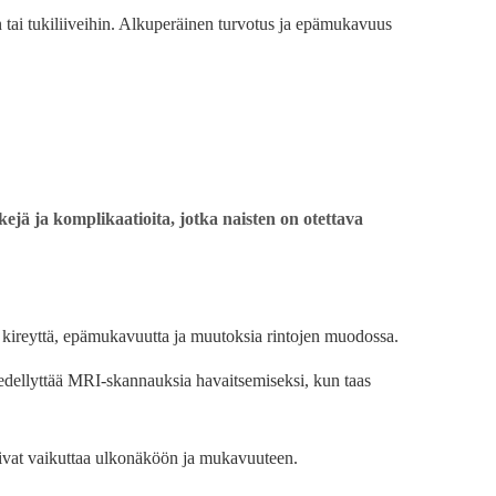
in tai tukiliiveihin. Alkuperäinen turvotus ja epämukavuus
ejä ja komplikaatioita, jotka naisten on otettava
 kireyttä, epämukavuutta ja muutoksia rintojen muodossa.
 edellyttää MRI-skannauksia havaitsemiseksi, kun taas
 voivat vaikuttaa ulkonäköön ja mukavuuteen.