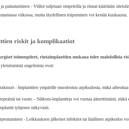
a palautuminen - Viillot suljetaan ompeleilla ja rinnat kääritään siteisi
utamassa viikossa, mutta täydellinen toipuminen voi kestää kuukausia.
tien riskit ja komplikaatiot
rgiset toimenpiteet, rintaimplanttien mukana tulee mahdollisia risk
 yleisimmistä ongelmista ovat:
raktuuri - Implanttien ympärille muodostuu arpikudosta, mikä aiheuttaa
 repeämä tai vuoto – Silikoni-implantteja voi vuotaa äänettömästi, mikä
mplantti tyhjenee näkyvästi.
arpeutuminen - Leikkauksen jälkeiset infektiot tai liiallinen arpikudos