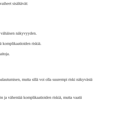
aiheet sisältävät:
ja vähäisen näkyvyyden.
ä komplikaatioiden riskiä.
aitoja.
alautumisen, mutta sillä voi olla suurempi riski näkyvästä
 ja vähentää komplikaatioiden riskiä, ​​mutta vaatii