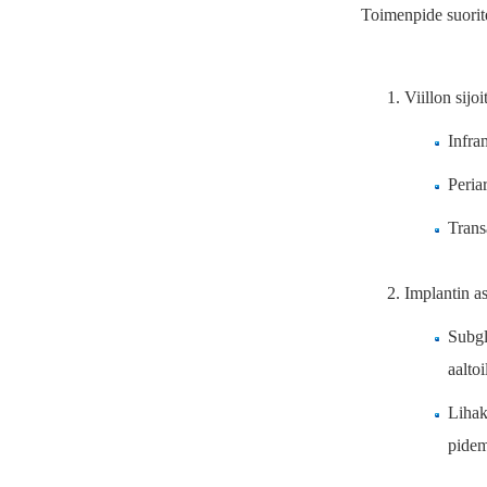
Toimenpide suoritet
Viillon sijo
Infra
Peria
Trans
Implantin as
Subgl
aaltoi
Lihak
pidem