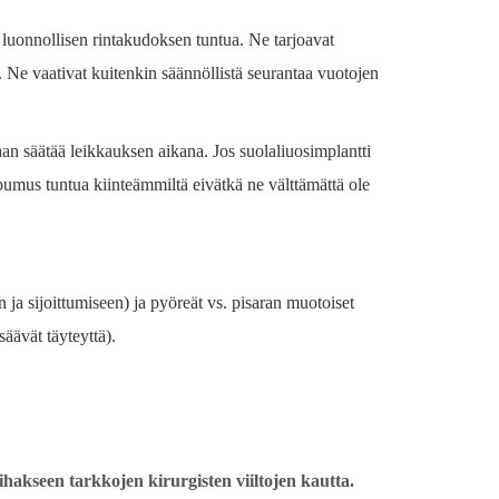
ee luonnollisen rintakudoksen tuntua. Ne tarjoavat
 Ne vaativat kuitenkin säännöllistä seurantaa vuotojen
daan säätää leikkauksen aikana. Jos suolaliuosimplantti
ipumus tuntua kiinteämmiltä eivätkä ne välttämättä ole
 ja sijoittumiseen) ja pyöreät vs. pisaran muotoiset
säävät täyteyttä).
ihakseen tarkkojen kirurgisten viiltojen kautta.