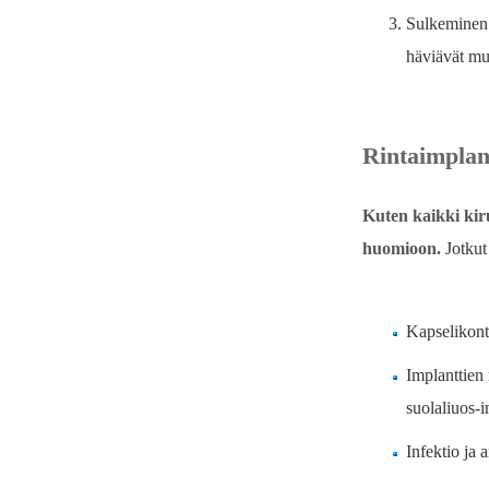
Sulkeminen j
häviävät mu
Rintaimplant
Kuten kaikki kiru
huomioon.
Jotkut
Kapselikont
Implanttien
suolaliuos-i
Infektio ja 