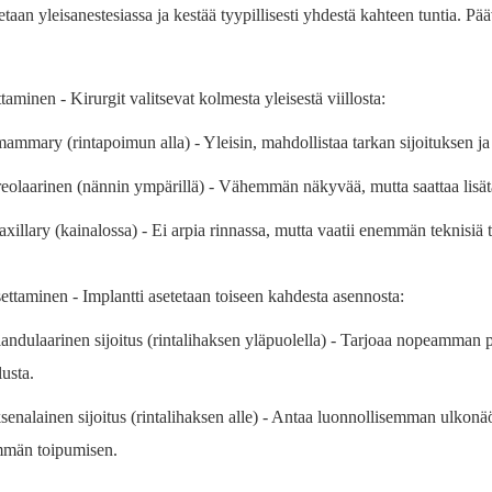
aan yleisanestesiassa ja kestää tyypillisesti yhdestä kahteen tuntia. Pääv
ittaminen - Kirurgit valitsevat kolmesta yleisestä viillosta:
mammary (rintapoimun alla) - Yleisin, mahdollistaa tarkan sijoituksen 
reolaarinen (nännin ympärillä) - Vähemmän näkyvää, mutta saattaa lisät
axillary (kainalossa) - Ei arpia rinnassa, mutta vaatii enemmän teknisiä t
ettaminen - Implantti asetetaan toiseen kahdesta asennosta:
andulaarinen sijoitus (rintalihaksen yläpuolella) - Tarjoaa nopeamman p
lusta.
senalainen sijoitus (rintalihaksen alle) - Antaa luonnollisemman ulkonäön
män toipumisen.