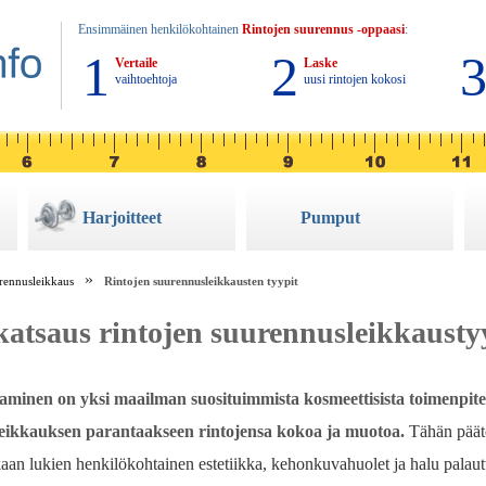
Ensimmäinen henkilökohtainen
Rintojen suurennus -oppaasi
:
1
2
Vertaile
Laske
vaihtoehtoja
uusi rintojen kokosi
Harjoitteet
Pumput
rennusleikkaus
Rintojen suurennusleikkausten tyypit
katsaus rintojen suurennusleikkausty
aminen on yksi maailman suosituimmista kosmeettisista toimenpitei
t leikkauksen parantaakseen rintojensa kokoa ja muotoa.
Tähän päät
aan lukien henkilökohtainen estetiikka, kehonkuvahuolet ja halu palaut