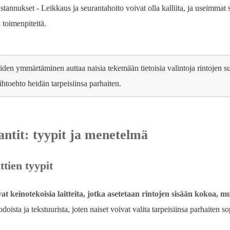
annukset - Leikkaus ja seurantahoito voivat olla kalliita, ja useimmat s
 toimenpiteitä.
iden ymmärtäminen auttaa naisia ​​tekemään tietoisia valintoja rintojen s
ihtoehto heidän tarpeisiinsa parhaiten.
ntit: tyypit ja menetelmä
tien tyypit
at keinotekoisia laitteita, jotka asetetaan rintojen sisään kokoa, 
odoista ja tekstuurista, joten naiset voivat valita tarpeisiinsa parhaiten