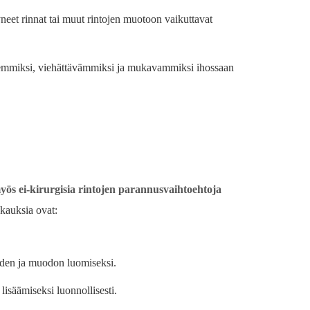
yneet rinnat tai muut rintojen muotoon vaikuttavat
isemmiksi, viehättävämmiksi ja mukavammiksi ihossaan
yös ei-kirurgisia rintojen parannusvaihtoehtoja
kauksia ovat:
uuden ja muodon luomiseksi.
lisäämiseksi luonnollisesti.