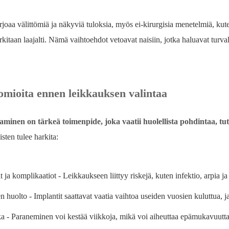
joaa välittömiä ja näkyviä tuloksia, myös ei-kirurgisia menetelmiä, kuten
kitaan laajalti. Nämä vaihtoehdot vetoavat naisiin, jotka haluavat tu
omioita ennen leikkauksen valintaa
aminen on tärkeä toimenpide, joka vaatii huolellista pohdintaa, tu
sten tulee harkita:
t ja komplikaatiot - Leikkaukseen liittyy riskejä, kuten infektio, arpia j
n huolto - Implantit saattavat vaatia vaihtoa useiden vuosien kuluttua, j
a - Paraneminen voi kestää viikkoja, mikä voi aiheuttaa epämukavuutta j