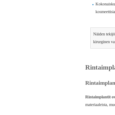
Kokonaiskust
kosmeettisia
Näiden tekijö
kirurginen va
Rintaimpla
Rintaimplant
Rintaimplantit ov
materiaaleista, mu