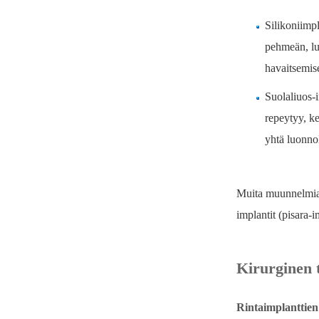
Silikoniimpl
pehmeän, lu
havaitsemis
Suolaliuos-i
repeytyy, ke
yhtä luonnol
Muita muunnelmia o
implantit (pisara-i
Kirurginen 
Rintaimplanttien 