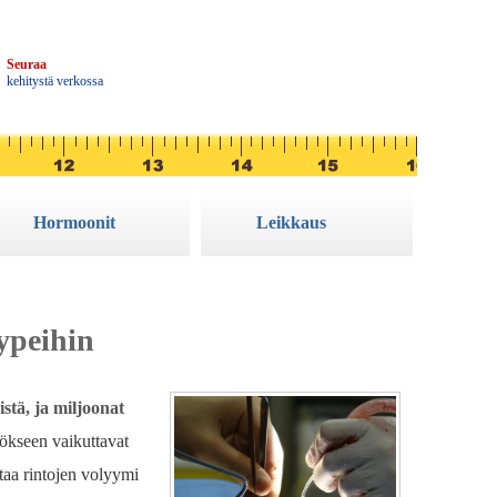
3
Seuraa
kehitystä verkossa
Hormoonit
Leikkaus
ypeihin
stä, ja miljoonat
ökseen vaikuttavat
taa rintojen volyymi