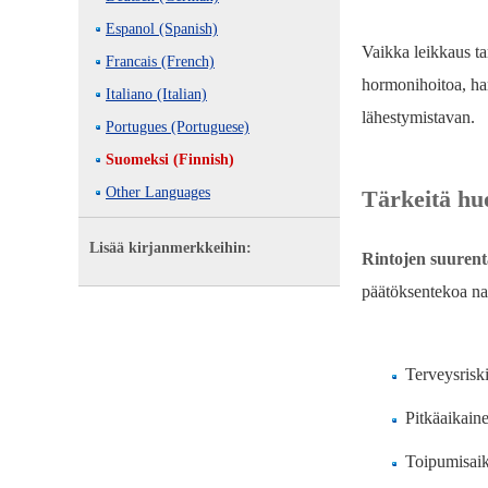
Espanol (Spanish)
Vaikka leikkaus tar
Francais (French)
hormonihoitoa, har
Italiano (Italian)
lähestymistavan.
Portugues (Portuguese)
Suomeksi (Finnish)
Other Languages
Tärkeitä hu
Lisää kirjanmerkkeihin:
Rintojen suurent
päätöksentekoa nai
Terveysriski
Pitkäaikaine
Toipumisaik