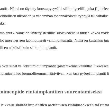
antit - Nämä on täytetty koossapysyvällä silikonigeelillä, joka jäljittel
onnollisen ulkonäön ja vähemmän todennäköisesti ryppyjä tai aaltoilua.
eksi.
mplantit - Nämä on täytetty steriilillä suolavedellä ja niiden kokoa voi
ho imee nesteen luonnollisesti vahingoittumatta. Niillä on kuitenkin ta
lisen näköisiä kuin silikoni-implantit.
vat sileät vs. teksturoidut implantit (pintarakenne vaikuttaa liikkeeseen
mplantaatti luo luonnollisemman ääriviivan, kun taas pyöreät implantit li
toimenpide rintaimplanttien suurentamiseksi
leikkaus sisältää implanttien asettamisen rintakudokseen tai rintal