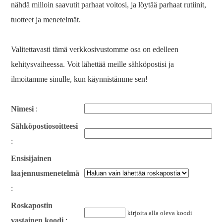
nähdä milloin saavutit parhaat voitosi, ja löytää parhaat rutiinit,
tuotteet ja menetelmät.
Valitettavasti tämä verkkosivustomme osa on edelleen
kehitysvaiheessa. Voit lähettää meille sähköpostisi ja
ilmoitamme sinulle, kun käynnistämme sen!
Nimesi
:
Sähköpostiosoitteesi
:
Ensisijainen
laajennusmenetelmä
:
Roskapostin
kirjoita alla oleva koodi
vastainen koodi
: