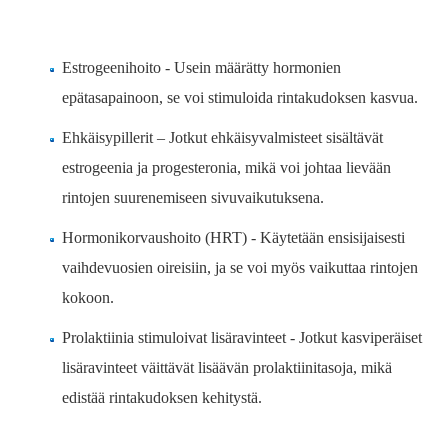
Estrogeenihoito - Usein määrätty hormonien
epätasapainoon, se voi stimuloida rintakudoksen kasvua.
Ehkäisypillerit – Jotkut ehkäisyvalmisteet sisältävät
estrogeenia ja progesteronia, mikä voi johtaa lievään
rintojen suurenemiseen sivuvaikutuksena.
Hormonikorvaushoito (HRT) - Käytetään ensisijaisesti
vaihdevuosien oireisiin, ja se voi myös vaikuttaa rintojen
kokoon.
Prolaktiinia stimuloivat lisäravinteet - Jotkut kasviperäiset
lisäravinteet väittävät lisäävän prolaktiinitasoja, mikä
edistää rintakudoksen kehitystä.