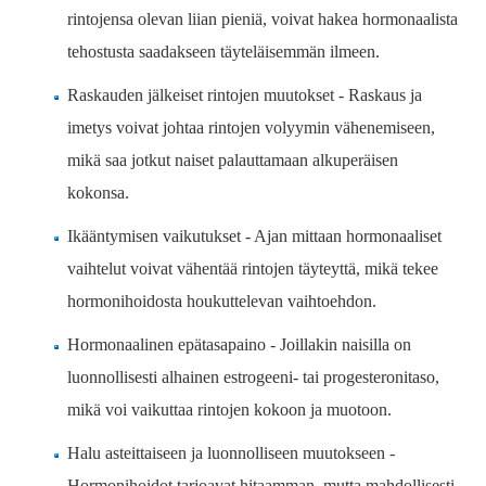
rintojensa olevan liian pieniä, voivat hakea hormonaalista
tehostusta saadakseen täyteläisemmän ilmeen.
Raskauden jälkeiset rintojen muutokset - Raskaus ja
imetys voivat johtaa rintojen volyymin vähenemiseen,
mikä saa jotkut naiset palauttamaan alkuperäisen
kokonsa.
Ikääntymisen vaikutukset - Ajan mittaan hormonaaliset
vaihtelut voivat vähentää rintojen täyteyttä, mikä tekee
hormonihoidosta houkuttelevan vaihtoehdon.
Hormonaalinen epätasapaino - Joillakin naisilla on
luonnollisesti alhainen estrogeeni- tai progesteronitaso,
mikä voi vaikuttaa rintojen kokoon ja muotoon.
Halu asteittaiseen ja luonnolliseen muutokseen -
Hormonihoidot tarjoavat hitaamman, mutta mahdollisesti