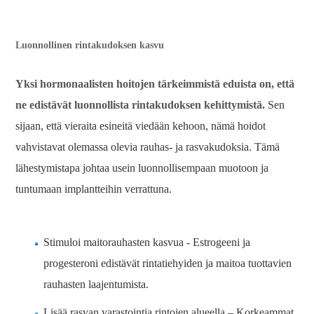
Luonnollinen rintakudoksen kasvu
Yksi hormonaalisten hoitojen tärkeimmistä eduista on, että
ne edistävät luonnollista rintakudoksen kehittymistä.
Sen
sijaan, että vieraita esineitä viedään kehoon, nämä hoidot
vahvistavat olemassa olevia rauhas- ja rasvakudoksia. Tämä
lähestymistapa johtaa usein luonnollisempaan muotoon ja
tuntumaan implantteihin verrattuna.
Stimuloi maitorauhasten kasvua - Estrogeeni ja
progesteroni edistävät rintatiehyiden ja maitoa tuottavien
rauhasten laajentumista.
Lisää rasvan varastointia rintojen alueella – Korkeammat