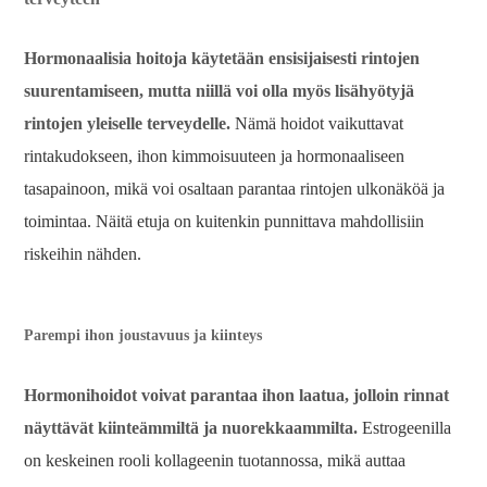
Hormonaalisia hoitoja käytetään ensisijaisesti rintojen
suurentamiseen, mutta niillä voi olla myös lisähyötyjä
rintojen yleiselle terveydelle.
Nämä hoidot vaikuttavat
rintakudokseen, ihon kimmoisuuteen ja hormonaaliseen
tasapainoon, mikä voi osaltaan parantaa rintojen ulkonäköä ja
toimintaa. Näitä etuja on kuitenkin punnittava mahdollisiin
riskeihin nähden.
Parempi ihon joustavuus ja kiinteys
Hormonihoidot voivat parantaa ihon laatua, jolloin rinnat
näyttävät kiinteämmiltä ja nuorekkaammilta.
Estrogeenilla
on keskeinen rooli kollageenin tuotannossa, mikä auttaa