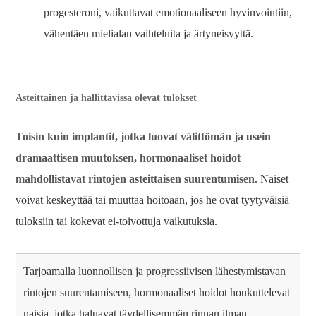
progesteroni, vaikuttavat emotionaaliseen hyvinvointiin,
vähentäen mielialan vaihteluita ja ärtyneisyyttä.
Asteittainen ja hallittavissa olevat tulokset
Toisin kuin implantit, jotka luovat välittömän ja usein
dramaattisen muutoksen, hormonaaliset hoidot
mahdollistavat rintojen asteittaisen suurentumisen.
Naiset
voivat keskeyttää tai muuttaa hoitoaan, jos he ovat tyytyväisiä
tuloksiin tai kokevat ei-toivottuja vaikutuksia.
Tarjoamalla luonnollisen ja progressiivisen lähestymistavan
rintojen suurentamiseen, hormonaaliset hoidot houkuttelevat
naisia, jotka haluavat täydellisemmän rinnan ilman