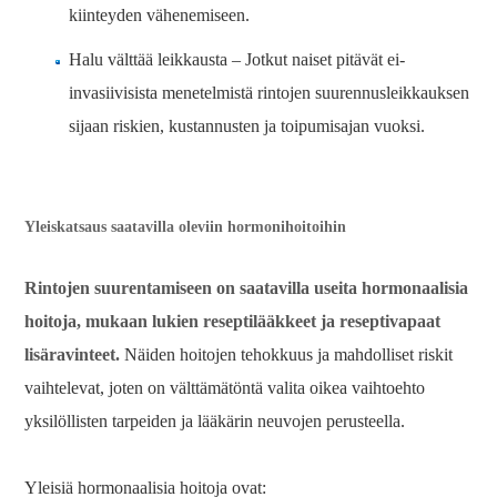
kiinteyden vähenemiseen.
Halu välttää leikkausta – Jotkut naiset pitävät ei-
invasiivisista menetelmistä rintojen suurennusleikkauksen
sijaan riskien, kustannusten ja toipumisajan vuoksi.
Yleiskatsaus saatavilla oleviin hormonihoitoihin
Rintojen suurentamiseen on saatavilla useita hormonaalisia
hoitoja, mukaan lukien reseptilääkkeet ja reseptivapaat
lisäravinteet.
Näiden hoitojen tehokkuus ja mahdolliset riskit
vaihtelevat, joten on välttämätöntä valita oikea vaihtoehto
yksilöllisten tarpeiden ja lääkärin neuvojen perusteella.
Yleisiä hormonaalisia hoitoja ovat: