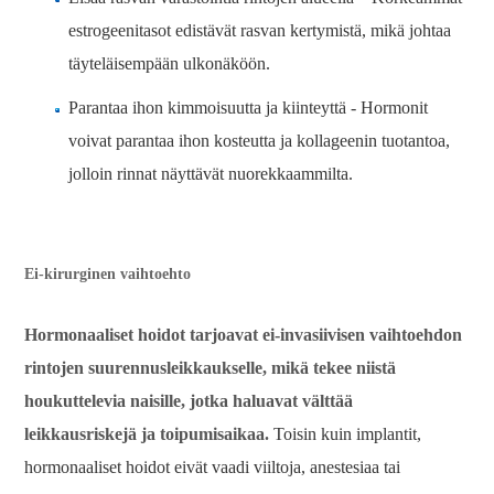
estrogeenitasot edistävät rasvan kertymistä, mikä johtaa
täyteläisempään ulkonäköön.
Parantaa ihon kimmoisuutta ja kiinteyttä - Hormonit
voivat parantaa ihon kosteutta ja kollageenin tuotantoa,
jolloin rinnat näyttävät nuorekkaammilta.
Ei-kirurginen vaihtoehto
Hormonaaliset hoidot tarjoavat ei-invasiivisen vaihtoehdon
rintojen suurennusleikkaukselle, mikä tekee niistä
houkuttelevia naisille, jotka haluavat välttää
leikkausriskejä ja toipumisaikaa.
Toisin kuin implantit,
hormonaaliset hoidot eivät vaadi viiltoja, anestesiaa tai