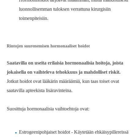
luonnollisemman tuloksen verrattuna kirurgisiin
toimenpiteisiin.
Rintojen suurenemisen hormonaaliset hoidot
Saatavilla on useita erilaisia ​​hormonaalisia hoitoja, joista
jokaisella on vaihteleva tehokkuus ja mahdolliset riskit.
Jotkut hoidot ovat lääkärin määräämiä, kun taas toiset ovat
saatavilla apteekista lisäravinteina.
Suosittuja hormonaalisia vaihtoehtoja ovat:
Estrogeenipohjaiset hoidot - Käytetään ehkäisypillereissä