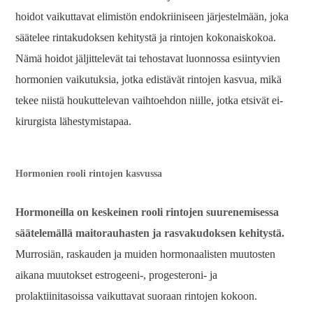
hoidot vaikuttavat elimistön endokriiniseen järjestelmään, joka
säätelee rintakudoksen kehitystä ja rintojen kokonaiskokoa.
Nämä hoidot jäljittelevät tai tehostavat luonnossa esiintyvien
hormonien vaikutuksia, jotka edistävät rintojen kasvua, mikä
tekee niistä houkuttelevan vaihtoehdon niille, jotka etsivät ei-
kirurgista lähestymistapaa.
Hormonien rooli rintojen kasvussa
Hormoneilla on keskeinen rooli rintojen suurenemisessa
säätelemällä maitorauhasten ja rasvakudoksen kehitystä.
Murrosiän, raskauden ja muiden hormonaalisten muutosten
aikana muutokset estrogeeni-, progesteroni- ja
prolaktiinitasoissa vaikuttavat suoraan rintojen kokoon.