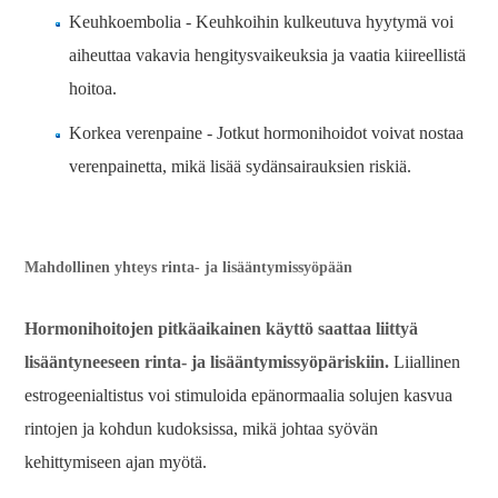
Keuhkoembolia - Keuhkoihin kulkeutuva hyytymä voi
aiheuttaa vakavia hengitysvaikeuksia ja vaatia kiireellistä
hoitoa.
Korkea verenpaine - Jotkut hormonihoidot voivat nostaa
verenpainetta, mikä lisää sydänsairauksien riskiä.
Mahdollinen yhteys rinta- ja lisääntymissyöpään
Hormonihoitojen pitkäaikainen käyttö saattaa liittyä
lisääntyneeseen rinta- ja lisääntymissyöpäriskiin.
Liiallinen
estrogeenialtistus voi stimuloida epänormaalia solujen kasvua
rintojen ja kohdun kudoksissa, mikä johtaa syövän
kehittymiseen ajan myötä.