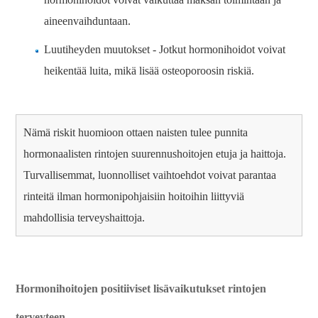
aineenvaihduntaan.
Luutiheyden muutokset - Jotkut hormonihoidot voivat
heikentää luita, mikä lisää osteoporoosin riskiä.
Nämä riskit huomioon ottaen naisten tulee punnita
hormonaalisten rintojen suurennushoitojen etuja ja haittoja.
Turvallisemmat, luonnolliset vaihtoehdot voivat parantaa
rinteitä ilman hormonipohjaisiin hoitoihin liittyviä
mahdollisia terveyshaittoja.
Hormonihoitojen positiiviset lisävaikutukset rintojen
terveyteen