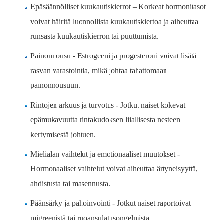
Epäsäännölliset kuukautiskierrot – Korkeat hormonitasot
voivat häiritä luonnollista kuukautiskiertoa ja aiheuttaa
runsasta kuukautiskierron tai puuttumista.
Painonnousu - Estrogeeni ja progesteroni voivat lisätä
rasvan varastointia, mikä johtaa tahattomaan
painonnousuun.
Rintojen arkuus ja turvotus - Jotkut naiset kokevat
epämukavuutta rintakudoksen liiallisesta nesteen
kertymisestä johtuen.
Mielialan vaihtelut ja emotionaaliset muutokset -
Hormonaaliset vaihtelut voivat aiheuttaa ärtyneisyyttä,
ahdistusta tai masennusta.
Päänsärky ja pahoinvointi - Jotkut naiset raportoivat
migreenistä tai ruoansulatusongelmista