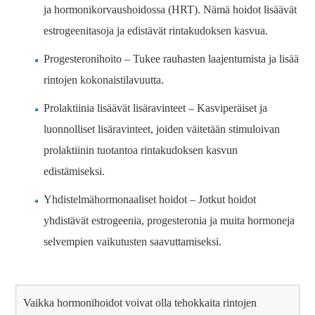
ja hormonikorvaushoidossa (HRT). Nämä hoidot lisäävät
estrogeenitasoja ja edistävät rintakudoksen kasvua.
Progesteronihoito – Tukee rauhasten laajentumista ja lisää
rintojen kokonaistilavuutta.
Prolaktiinia lisäävät lisäravinteet – Kasviperäiset ja
luonnolliset lisäravinteet, joiden väitetään stimuloivan
prolaktiinin tuotantoa rintakudoksen kasvun
edistämiseksi.
Yhdistelmähormonaaliset hoidot – Jotkut hoidot
yhdistävät estrogeenia, progesteronia ja muita hormoneja
selvempien vaikutusten saavuttamiseksi.
Vaikka hormonihoidot voivat olla tehokkaita rintojen