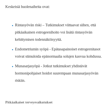
Keskeisiä huolenaiheita ovat:
Rintasyövän riski – Tutkimukset viittaavat siihen, että
pitkäaikainen estrogeenihoito voi lisätä rintasyövän
kehittymisen todennäköisyyttä.
Endometriumin syöpä - Epätasapainoiset estrogeenitasot
voivat stimuloida epänormaalia solujen kasvua kohdussa.
Munasarjasyöpä - Jotkut tutkimukset yhdistävät
hormonipohjaiset hoidot suurempaan munasarjasyövän
riskiin.
Pitkäaikaiset terveysvaikutukset