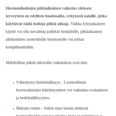
Hormonihoitojen pitkäaikainen vaikutus yleiseen
terveyteen on edelleen huolenaihe, erityisesti naisille, jotka
käyttävät näitä hoitoja pitkiä aikoja.
Vaikka lyhytaikainen
käyttö voi olla turvallista joillekin henkilöille, pitkäaikainen
altistuminen synteettisille hormoneille voi johtaa
komplikaatioihin.
Mahdollisia pitkän aikavälin vaikutuksia ovat mm.
Vähentynyt hedelmällisyys - Luonnollisten
hormonitasojen häiriintyminen voi vaikuttaa ovulaatioon
ja hedelmällisyyteen.
Maksan rasitus - Jotkut suun kautta otettavat
hormonihoidot voivat vaikuttaa maksan toimintaan ja