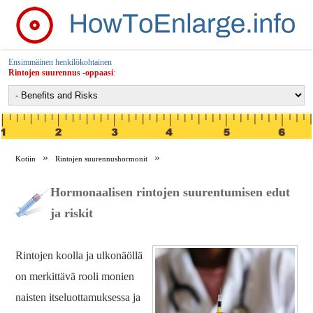
Ensimmäinen henkilökohtainen
Rintojen suurennus -oppaasi
:
Kotiin
Rintojen suurennushormonit
Rintojen suurenemishormonien edut ja riskit
Hormonaalisen rintojen suurentumisen edut
ja riskit
Rintojen koolla ja ulkonäöllä
on merkittävä rooli monien
naisten itseluottamuksessa ja