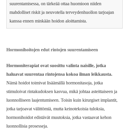
suurentamisessa, on tärkeää ottaa huomioon niiden
mahdolliset riskit ja neuvotella terveydenhuollon tarjoajan
kanssa ennen minkään hoidon aloittamista.
Hormonihoitojen edut rintojen suurentamiseen
Hormoniterapiat ovat suosittu valinta naisille, jotka
haluavat suurentaa rintojensa kokoa ilman leikkausta.
Nämä hoidot toimivat lisäämällä hormonitasoja, jotka
stimuloivat rintakudoksen kasvua, mikä johtaa asteittaiseen ja
luonnolliseen laajentumiseen. Toisin kuin kirurgiset implantit,
jotka tarjoavat välittömiä, mutta keinotekoisia tuloksia,
hormonihoidot edistävät muutoksia, jotka vastaavat kehon
luonnollisia prosesseja.