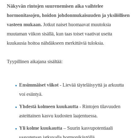
Näkyvän rintojen suurenemisen aika vaihtelee
hormonitasojen, hoidon johdonmukaisuuden ja yksilöllisen
vasteen mukaan.
Jotkut naiset huomaavat muutoksia
muutaman viikon sisällä, kun taas toiset vaativat useita
kuukausia hoitoa nähdäkseen merkittäviä tuloksia.
Tyypillinen aikajana sisältää:
Ensimmäiset viikot
- Lievää täyteläisyyttä ja arkuutta
voi esiintyä.
Yhdestä kolmeen kuukautta
- Rintojen tilavuuden
asteittainen kasvu kudosten laajentuessa.
Yli kolme kuukautta
– Suurin kasvupotentiaali
saavutetaan jatkuvalla hormonikäytöllä.