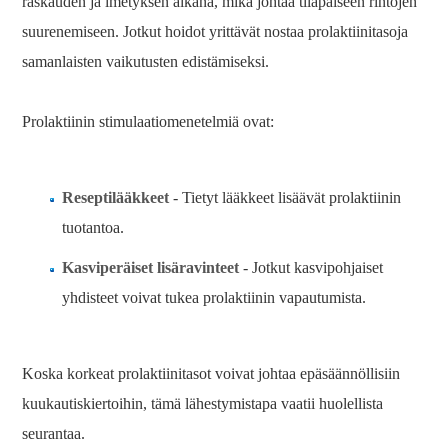
raskauden ja imetyksen aikana, mikä johtaa tilapäiseen rintojen
suurenemiseen. Jotkut hoidot yrittävät nostaa prolaktiinitasoja
samanlaisten vaikutusten edistämiseksi.
Prolaktiinin stimulaatiomenetelmiä ovat:
Reseptilääkkeet
- Tietyt lääkkeet lisäävät prolaktiinin
tuotantoa.
Kasviperäiset lisäravinteet
- Jotkut kasvipohjaiset
yhdisteet voivat tukea prolaktiinin vapautumista.
Koska korkeat prolaktiinitasot voivat johtaa epäsäännöllisiin
kuukautiskiertoihin, tämä lähestymistapa vaatii huolellista
seurantaa.