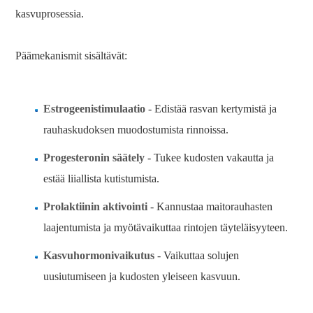
kasvuprosessia.
Päämekanismit sisältävät:
Estrogeenistimulaatio
- Edistää rasvan kertymistä ja
rauhaskudoksen muodostumista rinnoissa.
Progesteronin säätely
- Tukee kudosten vakautta ja
estää liiallista kutistumista.
Prolaktiinin aktivointi
- Kannustaa maitorauhasten
laajentumista ja myötävaikuttaa rintojen täyteläisyyteen.
Kasvuhormonivaikutus
- Vaikuttaa solujen
uusiutumiseen ja kudosten yleiseen kasvuun.