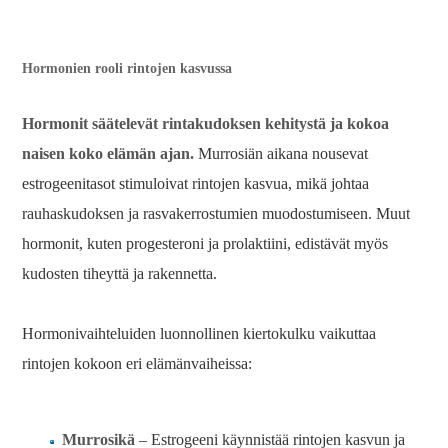
Hormonien rooli rintojen kasvussa
Hormonit säätelevät rintakudoksen kehitystä ja kokoa
naisen koko elämän ajan.
Murrosiän aikana nousevat
estrogeenitasot stimuloivat rintojen kasvua, mikä johtaa
rauhaskudoksen ja rasvakerrostumien muodostumiseen. Muut
hormonit, kuten progesteroni ja prolaktiini, edistävät myös
kudosten tiheyttä ja rakennetta.
Hormonivaihteluiden luonnollinen kiertokulku vaikuttaa
rintojen kokoon eri elämänvaiheissa:
Murrosikä
– Estrogeeni käynnistää rintojen kasvun ja