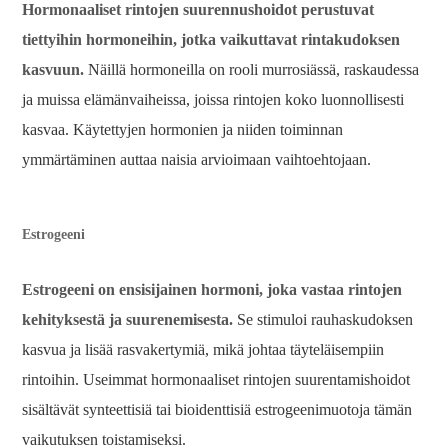
Hormonaaliset rintojen suurennushoidot perustuvat
tiettyihin hormoneihin, jotka vaikuttavat rintakudoksen
kasvuun.
Näillä hormoneilla on rooli murrosiässä, raskaudessa
ja muissa elämänvaiheissa, joissa rintojen koko luonnollisesti
kasvaa. Käytettyjen hormonien ja niiden toiminnan
ymmärtäminen auttaa naisia ​​arvioimaan vaihtoehtojaan.
Estrogeeni
Estrogeeni on ensisijainen hormoni, joka vastaa rintojen
kehityksestä ja suurenemisesta.
Se stimuloi rauhaskudoksen
kasvua ja lisää rasvakertymiä, mikä johtaa täyteläisempiin
rintoihin. Useimmat hormonaaliset rintojen suurentamishoidot
sisältävät synteettisiä tai bioidenttisiä estrogeenimuotoja tämän
vaikutuksen toistamiseksi.