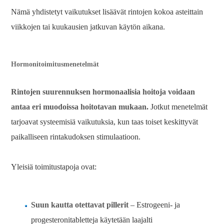
Nämä yhdistetyt vaikutukset lisäävät rintojen kokoa asteittain
viikkojen tai kuukausien jatkuvan käytön aikana.
Hormonitoimitusmenetelmät
Rintojen suurennuksen hormonaalisia hoitoja voidaan
antaa eri muodoissa hoitotavan mukaan.
Jotkut menetelmät
tarjoavat systeemisiä vaikutuksia, kun taas toiset keskittyvät
paikalliseen rintakudoksen stimulaatioon.
Yleisiä toimitustapoja ovat:
Suun kautta otettavat pillerit
– Estrogeeni- ja
progesteronitabletteja käytetään laajalti