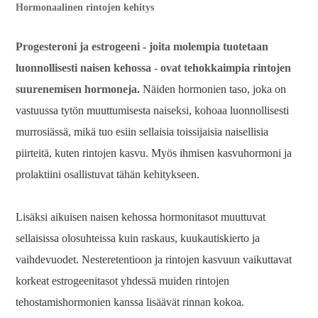
Hormonaalinen rintojen kehitys
Progesteroni ja estrogeeni - joita molempia tuotetaan
luonnollisesti naisen kehossa - ovat tehokkaimpia rintojen
suurenemisen hormoneja.
Näiden hormonien taso, joka on
vastuussa tytön muuttumisesta naiseksi, kohoaa luonnollisesti
murrosiässä, mikä tuo esiin sellaisia ​​toissijaisia ​​naisellisia
piirteitä, kuten rintojen kasvu. Myös ihmisen kasvuhormoni ja
prolaktiini osallistuvat tähän kehitykseen.
Lisäksi aikuisen naisen kehossa hormonitasot muuttuvat
sellaisissa olosuhteissa kuin raskaus, kuukautiskierto ja
vaihdevuodet. Nesteretentioon ja rintojen kasvuun vaikuttavat
korkeat estrogeenitasot yhdessä muiden rintojen
tehostamishormonien kanssa lisäävät rinnan kokoa.