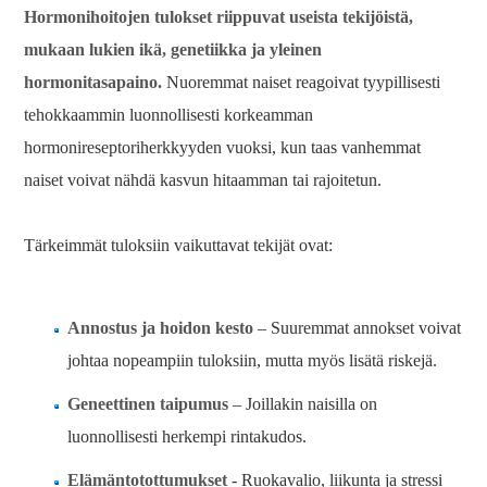
Hormonihoitojen tulokset riippuvat useista tekijöistä,
mukaan lukien ikä, genetiikka ja yleinen
hormonitasapaino.
Nuoremmat naiset reagoivat tyypillisesti
tehokkaammin luonnollisesti korkeamman
hormonireseptoriherkkyyden vuoksi, kun taas vanhemmat
naiset voivat nähdä kasvun hitaamman tai rajoitetun.
Tärkeimmät tuloksiin vaikuttavat tekijät ovat:
Annostus ja hoidon kesto
– Suuremmat annokset voivat
johtaa nopeampiin tuloksiin, mutta myös lisätä riskejä.
Geneettinen taipumus
– Joillakin naisilla on
luonnollisesti herkempi rintakudos.
Elämäntotottumukset
- Ruokavalio, liikunta ja stressi