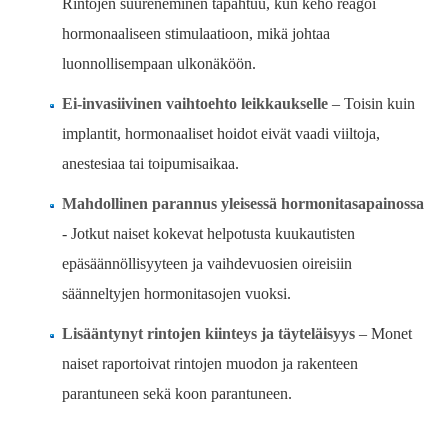
Rintojen suureneminen tapahtuu, kun keho reagoi
hormonaaliseen stimulaatioon, mikä johtaa
luonnollisempaan ulkonäköön.
Ei-invasiivinen vaihtoehto leikkaukselle
– Toisin kuin
implantit, hormonaaliset hoidot eivät vaadi viiltoja,
anestesiaa tai toipumisaikaa.
Mahdollinen parannus yleisessä hormonitasapainossa
- Jotkut naiset kokevat helpotusta kuukautisten
epäsäännöllisyyteen ja vaihdevuosien oireisiin
säänneltyjen hormonitasojen vuoksi.
Lisääntynyt rintojen kiinteys ja täyteläisyys
– Monet
naiset raportoivat rintojen muodon ja rakenteen
parantuneen sekä koon parantuneen.