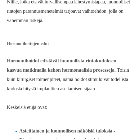
Niille, jotka etsivät turvallisempaa lähestymistapaa, luonnolliset
rintojen parannusmenetelmät tarjoavat vaihtoehdon, jolla on
vähemmän riskejä.
Hormonihoitojen edut
Hormonihoidot edistävät luonnollista rintakudoksen
kasvua matkimalla kehon hormonaalisia prosesseja.
Toisin
kuin kirurgiset toimenpiteet, nämä hoidot stimuloivat todellista
kudoskehitystä implanttien asettamisen sijaan.
Keskeisiä etuja ovat:
Asteittainen ja luonnollisen näköisiä tuloksia
-