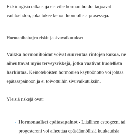
Ei-kirurgisia ratkaisuja etsiville hormonihoidot tarjoavat
vaihtoehdon, joka tukee kehon luonnollisia prosesseja.
Hormonihoitojen riskit ja sivuvaikutukset
Vaikka hormonihoidot voivat suurentaa rintojen kokoa, ne
aiheuttavat myös terveysriskejä, jotka vaativat huolellista
harkintaa.
Keinotekoisten hormonien käyttöönotto voi johtaa
epätasapainoon ja ei-toivottuihin sivuvaikutuksiin.
Yleisiä riskejä ovat:
Hormonaaliset epätasapainot
- Liiallinen estrogeeni tai
progesteroni voi aiheuttaa epäsäännöllisiä kuukautisia,