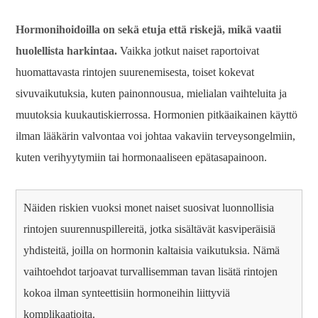
Hormonihoidoilla on sekä etuja että riskejä, mikä vaatii
huolellista harkintaa.
Vaikka jotkut naiset raportoivat
huomattavasta rintojen suurenemisesta, toiset kokevat
sivuvaikutuksia, kuten painonnousua, mielialan vaihteluita ja
muutoksia kuukautiskierrossa. Hormonien pitkäaikainen käyttö
ilman lääkärin valvontaa voi johtaa vakaviin terveysongelmiin,
kuten verihyytymiin tai hormonaaliseen epätasapainoon.
Näiden riskien vuoksi monet naiset suosivat luonnollisia
rintojen suurennuspillereitä, jotka sisältävät kasviperäisiä
yhdisteitä, joilla on hormonin kaltaisia ​​vaikutuksia. Nämä
vaihtoehdot tarjoavat turvallisemman tavan lisätä rintojen
kokoa ilman synteettisiin hormoneihin liittyviä
komplikaatioita.