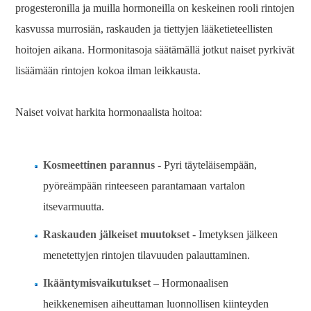
progesteronilla ja muilla hormoneilla on keskeinen rooli rintojen
kasvussa murrosiän, raskauden ja tiettyjen lääketieteellisten
hoitojen aikana. Hormonitasoja säätämällä jotkut naiset pyrkivät
lisäämään rintojen kokoa ilman leikkausta.
Naiset voivat harkita hormonaalista hoitoa:
Kosmeettinen parannus
- Pyri täyteläisempään,
pyöreämpään rinteeseen parantamaan vartalon
itsevarmuutta.
Raskauden jälkeiset muutokset
- Imetyksen jälkeen
menetettyjen rintojen tilavuuden palauttaminen.
Ikääntymisvaikutukset
– Hormonaalisen
heikkenemisen aiheuttaman luonnollisen kiinteyden