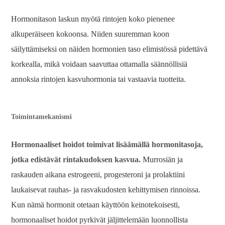
Hormonitason laskun myötä rintojen koko pienenee
alkuperäiseen kokoonsa. Niiden suuremman koon
säilyttämiseksi on näiden hormonien taso elimistössä pidettävä
korkealla, mikä voidaan saavuttaa ottamalla säännöllisiä
annoksia rintojen kasvuhormonia tai vastaavia tuotteita.
Toimintamekanismi
Hormonaaliset hoidot toimivat lisäämällä hormonitasoja,
jotka edistävät rintakudoksen kasvua.
Murrosiän ja
raskauden aikana estrogeeni, progesteroni ja prolaktiini
laukaisevat rauhas- ja rasvakudosten kehittymisen rinnoissa.
Kun nämä hormonit otetaan käyttöön keinotekoisesti,
hormonaaliset hoidot pyrkivät jäljittelemään luonnollista