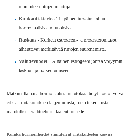
muotoilee rintojen muotoja.
Kuukautiskierto
- Tilapäinen turvotus johtuu
hormonaalisista muutoksista.
Raskaus
- Korkeat estrogeeni- ja progesteronitasot
aiheuttavat merkittävää rintojen suurenemista.
Vaihdevuodet
– Alhainen estrogeeni johtaa volyymin
laskuun ja notkeutumiseen.
Matkimalla näitä hormonaalisia muutoksia tietyt hoidot voivat
edistää rintakudoksen laajentumista, mikä tekee niistä
mahdollisen vaihtoehdon laajentumiselle.
Kuinka hormonihoidot stimuloivat rintakudosten kasvua