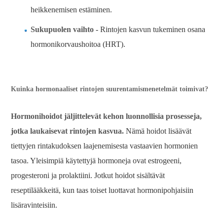
heikkenemisen estäminen.
Sukupuolen vaihto
- Rintojen kasvun tukeminen osana
hormonikorvaushoitoa (HRT).
Kuinka hormonaaliset rintojen suurentamismenetelmät toimivat?
Hormonihoidot jäljittelevät kehon luonnollisia prosesseja,
jotka laukaisevat rintojen kasvua.
Nämä hoidot lisäävät
tiettyjen rintakudoksen laajenemisesta vastaavien hormonien
tasoa. Yleisimpiä käytettyjä hormoneja ovat estrogeeni,
progesteroni ja prolaktiini. Jotkut hoidot sisältävät
reseptilääkkeitä, kun taas toiset luottavat hormonipohjaisiin
lisäravinteisiin.