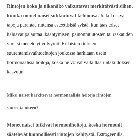
Rintojen koko ja ulkonäkö vaikuttavat merkittävästi siihen,
kuinka monet naiset suhtautuvat kehoonsa.
Jotkut etsivät
tapoja parantaa rintansa esteettisistä syistä, kun taas toiset
haluavat palauttaa ikääntymisen, painonmuutosten tai raskauden
vuoksi menetetyt volyymit. Erilaisten rintojen
suurentamisvaihtoehtojen joukossa harkitaan usein
hormonaalisia hoitoja, koska ne voivat vaikuttaa rintakudoksen
kasvuun.
Miksi naiset harkitsevat hormonaalisia hoitoja rintojen
suurentamiseen?
Monet naiset tutkivat hormonihoitoja, koska hormonit
säätelevät luonnollisesti rintojen kehitystä.
Estrogeenilla,