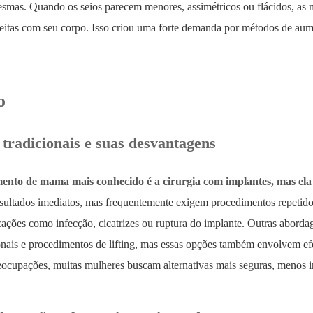
esmas. Quando os seios parecem menores, assimétricos ou flácidos, as
sfeitas com seu corpo. Isso criou uma forte demanda por métodos de a
o
tradicionais e suas desvantagens
nto de mama mais conhecido é a cirurgia com implantes, mas ela ap
sultados imediatos, mas frequentemente exigem procedimentos repetid
cações como infecção, cicatrizes ou ruptura do implante. Outras abord
ais e procedimentos de lifting, mas essas opções também envolvem efei
eocupações, muitas mulheres buscam alternativas mais seguras, menos in