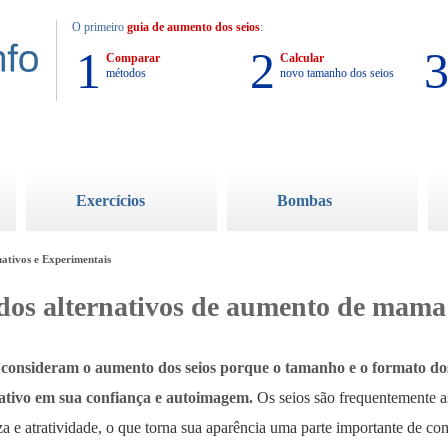
O primeiro
guia de aumento dos seios
:
1
2
Comparar
Calcular
métodos
novo tamanho dos seios
Exercícios
Bombas
ativos e Experimentais
os alternativos de aumento de mama
 consideram o aumento dos seios porque o tamanho e o formato d
cativo em sua confiança e autoimagem.
Os seios são frequentemente a
za e atratividade, o que torna sua aparência uma parte importante de c