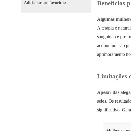
Benefícios 
Adicionar aos favoritos:
Algumas mulheres
A terapia é natura
sanguíneo e promo
acupuntura são ger
aprimoramento hol
Limitações 
Apesar das alega
seios.
Os resultado
significativo. Ger
Mulheres que