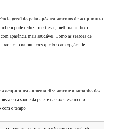
rência geral do peito após tratamentos de acupuntura.
 Também pode reduzir o estresse, melhorar o fluxo
s com aparência mais saudável. Como as sessões de
ão atraentes para mulheres que buscam opções de
que a acupuntura aumenta diretamente o tamanho dos
irmeza ou à saúde da pele, e não ao crescimento
so com o tempo.
para o bem-estar dos seios e não como um método