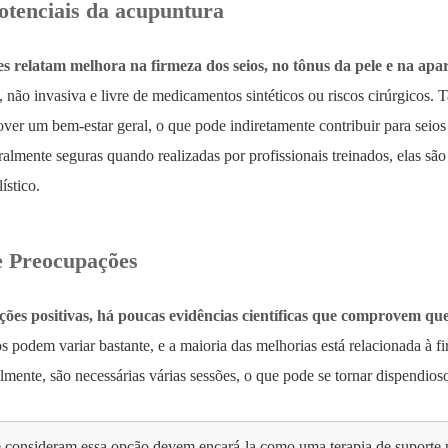
potenciais da acupuntura
 relatam melhora na firmeza dos seios, no tônus ​​da pele e na apa
l, não invasiva e livre de medicamentos sintéticos ou riscos cirúrgicos.
ver um bem-estar geral, o que pode indiretamente contribuir para seio
almente seguras quando realizadas por profissionais treinados, elas s
ístico.
e Preocupações
ções positivas, há poucas evidências científicas que comprovem 
s podem variar bastante, e a maioria das melhorias está relacionada à f
almente, são necessárias várias sessões, o que pode se tornar dispendio
 consideram essa opção devem encará-la como uma terapia de suporte 