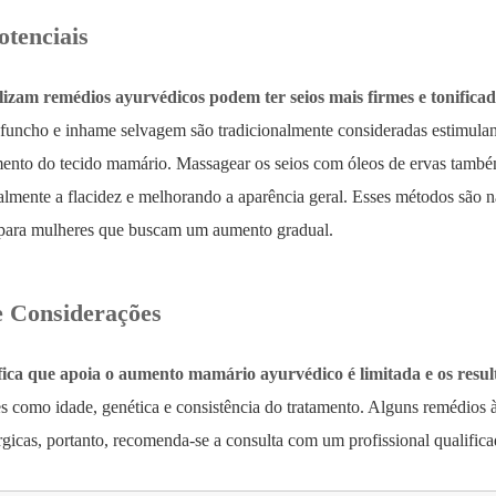
otenciais
lizam remédios ayurvédicos podem ter seios mais firmes e tonifica
funcho e inhame selvagem são tradicionalmente consideradas estimulant
imento do tecido mamário. Massagear os seios com óleos de ervas também
lmente a flacidez e melhorando a aparência geral. Esses métodos são na
s para mulheres que buscam um aumento gradual.
e Considerações
fica que apoia o aumento mamário ayurvédico é limitada e os resul
es como idade, genética e consistência do tratamento. Alguns remédios
rgicas, portanto, recomenda-se a consulta com um profissional qualifica