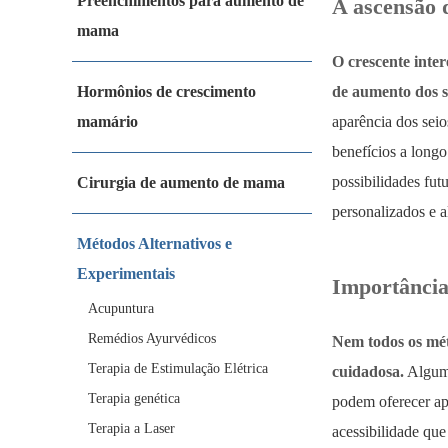
Preenchimentos para aumento de
A ascensão d
mama
O crescente inte
Hormônios de crescimento
de aumento dos s
mamário
aparência dos sei
benefícios a long
possibilidades fu
Cirurgia de aumento de mama
personalizados e a
Métodos Alternativos e
Experimentais
Importância
Acupuntura
Remédios Ayurvédicos
Nem todos os méto
Terapia de Estimulação Elétrica
cuidadosa.
Alguma
Terapia genética
podem oferecer ap
Terapia a Laser
acessibilidade qu