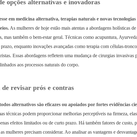
e opções alternativas e inovadoras
resse em medicina alternativa, terapias naturais e novas tecnologi
eios.
As mulheres de hoje estão mais atentas a abordagens holísticas 
os, mas também o bem-estar geral. Técnicas como acupuntura, Ayurveda 
o prazo, enquanto inovações avançadas como terapia com células-tronco,
turistas. Essas abordagens refletem uma mudança de cirurgias invasivas
linhados aos processos naturais do corpo.
 de revisar prós e contras
dos alternativos são eficazes ou apoiados por fortes evidências ci
s técnicas podem proporcionar melhorias perceptíveis na firmeza, elast
enas efeitos limitados ou de curto prazo. Há também fatores de custo,
e as mulheres precisam considerar. Ao analisar as vantagens e desvant