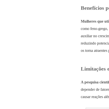
Benefícios p
Mulheres que uti
como feno-grego, 
auxiliar no cresc
reduzindo potencia
os torna atraente
Limitações 
A pesquisa cientí
depender de fator
causar reações alé