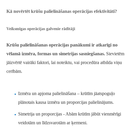
Kā novērtēt krūšu palielināšanas operācijas efektivitāti?
Veiksmīgas operācijas galvenie rādītāji
Krūšu palielināšanas operācijas panākumi ir atkarīgi no
vēlamā izmēra, formas un simetrijas sasniegšanas.
Sievietēm
jāizvērtē vairāki faktori, lai noteiktu, vai procedūra atbilda viņu
cerībām.
Izmēra un apjoma palielināšana – krūtīm jāatspoguļo
plānotais kausa izmēra un proporcijas palielinājums.
Simetrija un proporcijas - Abām krūtīm jābūt vienmērīgi
veidotām un līdzsvarotām ar ķermeni.