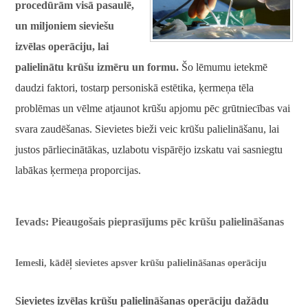
procedūrām visā pasaulē,
un miljoniem sieviešu
izvēlas operāciju, lai
palielinātu krūšu izmēru un formu.
Šo lēmumu ietekmē
daudzi faktori, tostarp personiskā estētika, ķermeņa tēla
problēmas un vēlme atjaunot krūšu apjomu pēc grūtniecības vai
svara zaudēšanas. Sievietes bieži veic krūšu palielināšanu, lai
justos pārliecinātākas, uzlabotu vispārējo izskatu vai sasniegtu
labākas ķermeņa proporcijas.
Ievads: Pieaugošais pieprasījums pēc krūšu palielināšanas
Iemesli, kādēļ sievietes apsver krūšu palielināšanas operāciju
Sievietes izvēlas krūšu palielināšanas operāciju dažādu