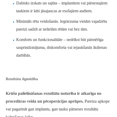
Dabisks izskats un sajūta – implantiem vai pārnestajiem
taukiem ir labi jāsajaucas ar esošajiem audiem.
Minimāls rētu veidošanās. Iegriezuma vietām vajadzētu
pareizi sadzīt ar nelielām rētām vai bez tām.
Komforts un funkcionalitāte – nedrīkst būt pārmērīga
sasprindzinājuma, diskomforta vai iejaukšanās ikdienas
darbībās.
Rezultātu ilgmūžība
Krūšu palielināšanas rezultātu noturība ir atkarīga no
procedūras veida un pēcoperācijas aprūpes.
Pareiza apkope
var pagarināt gan implantu, gan tauku pārneses rezultātu
kalpošanas laiku.