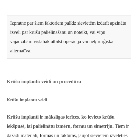
Izpratne par šiem faktoriem palīdz sievietēm izdarīt apzinātu
izvēli par krūšu palielināšanu un noteikt, vai viņu
vajadzībām vislabāk atbilst operācija vai neķirurģiska
alternatīva.
Krūšu implanti: veidi un procedūra
Krūšu implantu veidi
Krūšu implanti ir mākslīgas ierīces, ko ievieto krūšu
iekšpusē, lai palielinātu izmēru, formu un simetriju.
Tiem ir
dažādi materiāli, formas un faktūras, ļaujot sievietēm izvēlēties