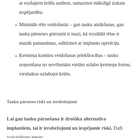
ar esošajiem krūšu audiem, samazinot mākslīgā izskata
iespējamību.
Minimāls rētu veidošanās – gan tauku atsūkšanas, gan
tauku pārneses griezumi ir mazi, kā rezultātā rētas ir
mazāk pamanāmas, salīdzinot ar implantu operāciju.
Ķermeņa kontūru veidošanas priekšrocības – tauku
noņemšana no nevēlamām vietām uzlabo ķermeņa formu,
vienlaikus uzlabojot krūtis.
Tauku pārneses riski un ierobežojumi
Lai gan tauku pārnešana ir drošāka alternatīva
implantiem, tai ir ierobežojumi un iespējamie riski.
Daži
izaicinājumi ietver: