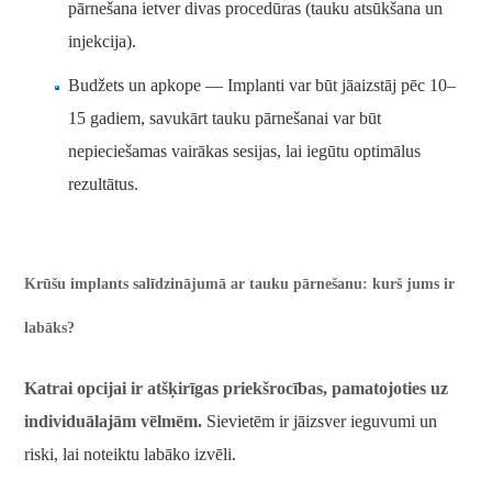
pārnešana ietver divas procedūras (tauku atsūkšana un
injekcija).
Budžets un apkope — Implanti var būt jāaizstāj pēc 10–
15 gadiem, savukārt tauku pārnešanai var būt
nepieciešamas vairākas sesijas, lai iegūtu optimālus
rezultātus.
Krūšu implants salīdzinājumā ar tauku pārnešanu: kurš jums ir
labāks?
Katrai opcijai ir atšķirīgas priekšrocības, pamatojoties uz
individuālajām vēlmēm.
Sievietēm ir jāizsver ieguvumi un
riski, lai noteiktu labāko izvēli.