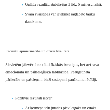
Galīgie rezultāti stabilizējas 3 līdz 6 mēnešu laikā.
Svara svārstības var ietekmēt saglabāto tauku
daudzumu.
Pacientu apmierinātība un dzīves kvalitāte
Sievietēm jāizvērtē ne tikai fiziskās izmaiņas, bet arī sava
emocionālā un psiholoģiskā labklājība.
Paaugstināta
pārliecība un pašcieņa ir bieži sastopami panākumu rādītāji.
Pozitīvie rezultāti ietver:
Ar ķermeņa tēlu jūtaties pievilcīgāks un ērtāks.