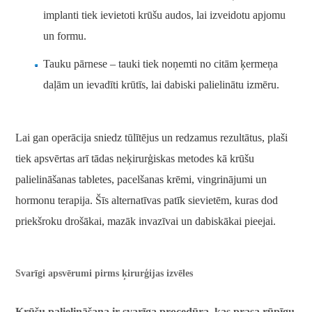
implanti tiek ievietoti krūšu audos, lai izveidotu apjomu
un formu.
Tauku pārnese – tauki tiek noņemti no citām ķermeņa
daļām un ievadīti krūtīs, lai dabiski palielinātu izmēru.
Lai gan operācija sniedz tūlītējus un redzamus rezultātus, plaši
tiek apsvērtas arī tādas neķirurģiskas metodes kā krūšu
palielināšanas tabletes, pacelšanas krēmi, vingrinājumi un
hormonu terapija. Šīs alternatīvas patīk sievietēm, kuras dod
priekšroku drošākai, mazāk invazīvai un dabiskākai pieejai.
Svarīgi apsvērumi pirms ķirurģijas izvēles
Krūšu palielināšana ir svarīga procedūra, kas prasa rūpīgu