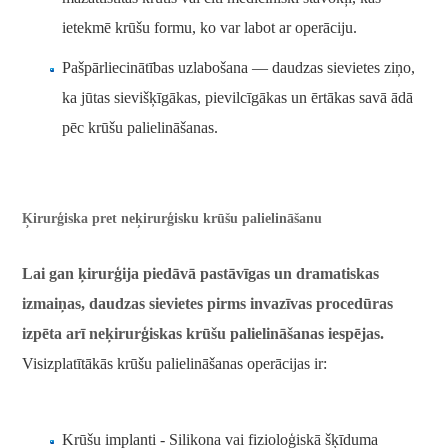
ietekmē krūšu formu, ko var labot ar operāciju.
Pašpārliecinātības uzlabošana — daudzas sievietes ziņo,
ka jūtas sievišķīgākas, pievilcīgākas un ērtākas savā ādā
pēc krūšu palielināšanas.
Ķirurģiska pret neķirurģisku krūšu palielināšanu
Lai gan ķirurģija piedāvā pastāvīgas un dramatiskas
izmaiņas, daudzas sievietes pirms invazīvas procedūras
izpēta arī neķirurģiskas krūšu palielināšanas iespējas.
Visizplatītākās krūšu palielināšanas operācijas ir:
Krūšu implanti - Silikona vai fizioloģiskā šķīduma