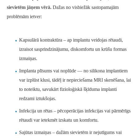
sievietēm jāņem vērā.
Dažas no visbiežāk sastopamajām
problēmām ietver:
Kapsulārā kontraktūra – ap implantu veidojas rētaudi,
izraisot sasprindzinājumu, diskomfortu un krūšu formas
izmaiņas.
Implanta plīsums vai noplūde — no silikona implantiem
var izplūst klusi, tādēļ ir nepieciešama MRI skenēšana, lai
to noteiktu, savukārt fizioloģiskā šķīduma implanti
redzami iztukšojas.
Infekcija un rētas – pēcoperācijas infekcijas vai pārmērīgs
rētaudi var ietekmēt izskatu un komfortu.
Sajūtas izmaiņas – dažām sievietēm ir nejutīgums vai