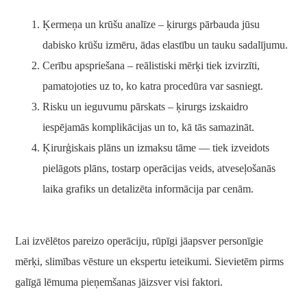
Ķermeņa un krūšu analīze – ķirurgs pārbauda jūsu
dabisko krūšu izmēru, ādas elastību un tauku sadalījumu.
Cerību apspriešana – reālistiski mērķi tiek izvirzīti,
pamatojoties uz to, ko katra procedūra var sasniegt.
Risku un ieguvumu pārskats – ķirurgs izskaidro
iespējamās komplikācijas un to, kā tās samazināt.
Ķirurģiskais plāns un izmaksu tāme — tiek izveidots
pielāgots plāns, tostarp operācijas veids, atveseļošanās
laika grafiks un detalizēta informācija par cenām.
Lai izvēlētos pareizo operāciju, rūpīgi jāapsver personīgie
mērķi, slimības vēsture un ekspertu ieteikumi. Sievietēm pirms
galīgā lēmuma pieņemšanas jāizsver visi faktori.