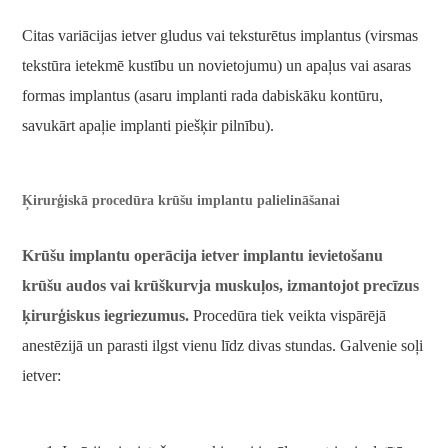
Citas variācijas ietver gludus vai teksturētus implantus (virsmas
tekstūra ietekmē kustību un novietojumu) un apaļus vai asaras
formas implantus (asaru implanti rada dabiskāku kontūru,
savukārt apaļie implanti piešķir pilnību).
Ķirurģiskā procedūra krūšu implantu palielināšanai
Krūšu implantu operācija ietver implantu ievietošanu
krūšu audos vai krūškurvja muskuļos, izmantojot precīzus
ķirurģiskus iegriezumus.
Procedūra tiek veikta vispārējā
anestēzijā un parasti ilgst vienu līdz divas stundas. Galvenie soļi
ietver: