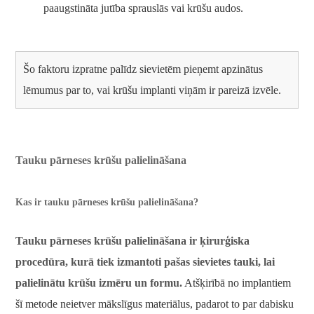
paaugstināta jutība sprauslās vai krūšu audos.
Šo faktoru izpratne palīdz sievietēm pieņemt apzinātus
lēmumus par to, vai krūšu implanti viņām ir pareizā izvēle.
Tauku pārneses krūšu palielināšana
Kas ir tauku pārneses krūšu palielināšana?
Tauku pārneses krūšu palielināšana ir ķirurģiska
procedūra, kurā tiek izmantoti pašas sievietes tauki, lai
palielinātu krūšu izmēru un formu.
Atšķirībā no implantiem
šī metode neietver mākslīgus materiālus, padarot to par dabisku