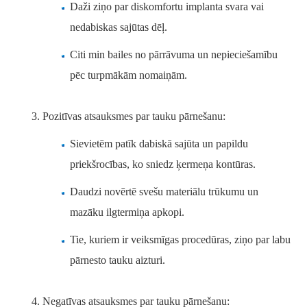
Daži ziņo par diskomfortu implanta svara vai
nedabiskas sajūtas dēļ.
Citi min bailes no pārrāvuma un nepieciešamību
pēc turpmākām nomaiņām.
Pozitīvas atsauksmes par tauku pārnešanu:
Sievietēm patīk dabiskā sajūta un papildu
priekšrocības, ko sniedz ķermeņa kontūras.
Daudzi novērtē svešu materiālu trūkumu un
mazāku ilgtermiņa apkopi.
Tie, kuriem ir veiksmīgas procedūras, ziņo par labu
pārnesto tauku aizturi.
Negatīvas atsauksmes par tauku pārnešanu: