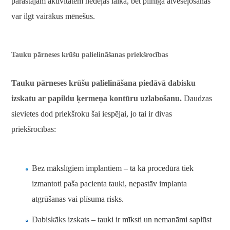
parastajām aktivitātēm nedēļas laikā, bet pilnīga atveseļošanās
var ilgt vairākus mēnešus.
Tauku pārneses krūšu palielināšanas priekšrocības
Tauku pārneses krūšu palielināšana piedāvā dabisku
izskatu ar papildu ķermeņa kontūru uzlabošanu.
Daudzas
sievietes dod priekšroku šai iespējai, jo tai ir divas
priekšrocības:
Bez mākslīgiem implantiem – tā kā procedūrā tiek
izmantoti paša pacienta tauki, nepastāv implanta
atgrūšanas vai plīsuma risks.
Dabiskāks izskats – tauki ir mīksti un nemanāmi saplūst