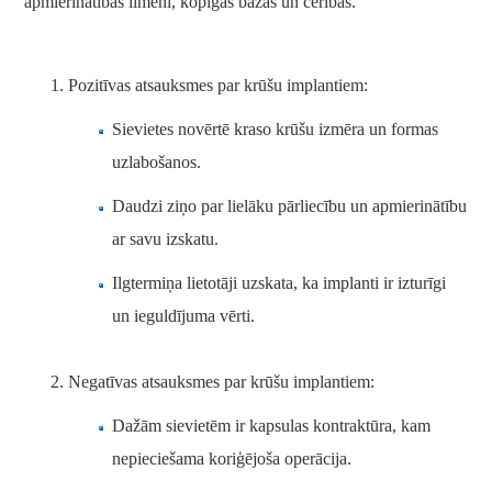
apmierinātības līmeni, kopīgās bažas un cerības.
Pozitīvas atsauksmes par krūšu implantiem:
Sievietes novērtē kraso krūšu izmēra un formas
uzlabošanos.
Daudzi ziņo par lielāku pārliecību un apmierinātību
ar savu izskatu.
Ilgtermiņa lietotāji uzskata, ka implanti ir izturīgi
un ieguldījuma vērti.
Negatīvas atsauksmes par krūšu implantiem:
Dažām sievietēm ir kapsulas kontraktūra, kam
nepieciešama koriģējoša operācija.