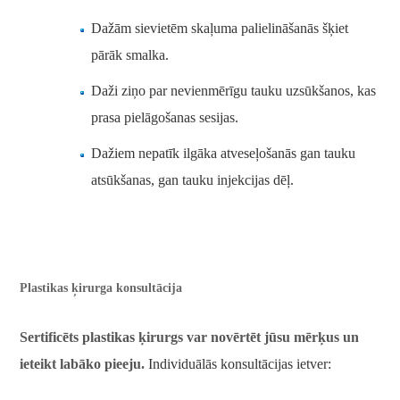
Dažām sievietēm skaļuma palielināšanās šķiet
pārāk smalka.
Daži ziņo par nevienmērīgu tauku uzsūkšanos, kas
prasa pielāgošanas sesijas.
Dažiem nepatīk ilgāka atveseļošanās gan tauku
atsūkšanas, gan tauku injekcijas dēļ.
Plastikas ķirurga konsultācija
Sertificēts plastikas ķirurgs var novērtēt jūsu mērķus un
ieteikt labāko pieeju.
Individuālās konsultācijas ietver: