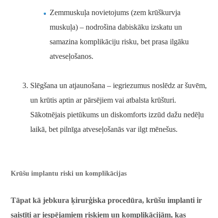
Zemmuskuļa novietojums (zem krūškurvja
muskuļa) – nodrošina dabiskāku izskatu un
samazina komplikāciju risku, bet prasa ilgāku
atveseļošanos.
Slēgšana un atjaunošana – iegriezumus noslēdz ar šuvēm,
un krūtis aptin ar pārsējiem vai atbalsta krūšturi.
Sākotnējais pietūkums un diskomforts izzūd dažu nedēļu
laikā, bet pilnīga atveseļošanās var ilgt mēnešus.
Krūšu implantu riski un komplikācijas
Tāpat kā jebkura ķirurģiska procedūra, krūšu implanti ir
saistīti ar iespējamiem riskiem un komplikācijām, kas