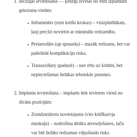
Incīzijas ievietošana — ķirurgi izvēlas no trim izplatītām
griezuma vietām:
Inframmārs (zem krūšu krokas) – visizplatītākais,
ļauj precīzi novietot ar minimālu redzamību.
Periareolārs (ap sprauslu) – mazāk redzams, bet var
palielināt komplikāciju risku.
Transaxillary (padusē) – nav rētu uz krūtīm, bet
nepieciešamas lielākas tehniskās prasmes.
Implanta ievietošana – implants tiek ievietots vienā no
divām pozīcijām:
Zemdziedzeru novietojums (virs krūškurvja
muskuļa) – nodrošina ātrāku atveseļošanos, taču
var būt lielāks redzamas viļņošanās risks.