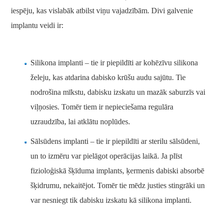
iespēju, kas vislabāk atbilst viņu vajadzībām. Divi galvenie
implantu veidi ir:
Silikona implanti – tie ir piepildīti ar kohēzīvu silikona
želeju, kas atdarina dabisko krūšu audu sajūtu. Tie
nodrošina mīkstu, dabisku izskatu un mazāk saburzīs vai
viļņosies. Tomēr tiem ir nepieciešama regulāra
uzraudzība, lai atklātu noplūdes.
Sālsūdens implanti – tie ir piepildīti ar sterilu sālsūdeni,
un to izmēru var pielāgot operācijas laikā. Ja plīst
fizioloģiskā šķīduma implants, ķermenis dabiski absorbē
šķidrumu, nekaitējot. Tomēr tie mēdz justies stingrāki un
var nesniegt tik dabisku izskatu kā silikona implanti.