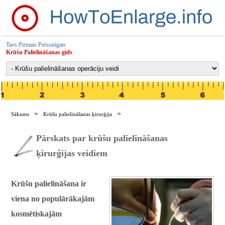
Tavs Pirmais Personīgais
Krūšu Palielināšanas gids
:
Sākums
Krūšu palielināšanas ķirurģija
Krūšu palielināšanas ķirurģijas veidi
Pārskats par krūšu palielināšanas
ķirurģijas veidiem
Krūšu palielināšana ir
viena no populārākajām
kosmētiskajām