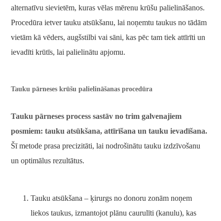
alternatīvu sievietēm, kuras vēlas mērenu krūšu palielināšanos.
Procedūra ietver tauku atsūkšanu, lai noņemtu taukus no tādām
vietām kā vēders, augšstilbi vai sāni, kas pēc tam tiek attīrīti un
ievadīti krūtīs, lai palielinātu apjomu.
Tauku pārneses krūšu palielināšanas procedūra
Tauku pārneses process sastāv no trim galvenajiem
posmiem: tauku atsūkšana, attīrīšana un tauku ievadīšana.
Šī metode prasa precizitāti, lai nodrošinātu tauku izdzīvošanu
un optimālus rezultātus.
Tauku atsūkšana – ķirurgs no donoru zonām noņem
liekos taukus, izmantojot plānu caurulīti (kanulu), kas