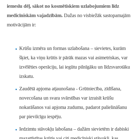
iemeslu dēļ, sākot no kosmētiskiem uzlabojumiem līdz
medicīniskām vajadzībām.
Dažas no visbiežāk sastopamajām
motivācijām ir:
Krūšu izmēra un formas uzlabošana – sievietes, kurām
šķiet, ka viņu krūtis ir pārāk mazas vai asimetriskas, var
izvēlēties operāciju, lai iegūtu pilnīgāku un līdzsvarotāku
izskatu.
Zaudētā apjoma atjaunošana - Grūtniecība, zīdīšana,
novecošana un svara svārstības var izraisīt krūšu
nokarāšanos vai apjoma zudumu, padarot palielināšanu
par pievilcīgu iespēju.
Iedzimtu stāvokļu labošana – dažām sievietēm ir dabiski
mazattīstītas krūtis vai citi medicīniski stāvokļi, kas