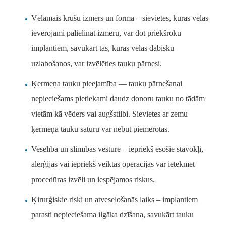
Vēlamais krūšu izmērs un forma – sievietes, kuras vēlas
ievērojami palielināt izmēru, var dot priekšroku
implantiem, savukārt tās, kuras vēlas dabisku
uzlabošanos, var izvēlēties tauku pārnesi.
Ķermeņa tauku pieejamība — tauku pārnešanai
nepieciešams pietiekami daudz donoru tauku no tādām
vietām kā vēders vai augšstilbi. Sievietes ar zemu
ķermeņa tauku saturu var nebūt piemērotas.
Veselība un slimības vēsture – iepriekš esošie stāvokļi,
alerģijas vai iepriekš veiktas operācijas var ietekmēt
procedūras izvēli un iespējamos riskus.
Ķirurģiskie riski un atveseļošanās laiks – implantiem
parasti nepieciešama ilgāka dzīšana, savukārt tauku