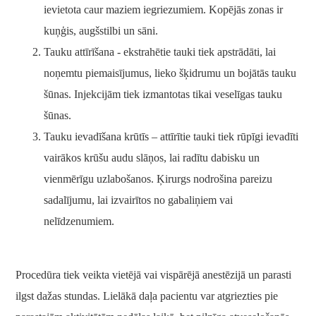
ievietota caur maziem iegriezumiem. Kopējās zonas ir
kuņģis, augšstilbi un sāni.
Tauku attīrīšana - ekstrahētie tauki tiek apstrādāti, lai
noņemtu piemaisījumus, lieko šķidrumu un bojātās tauku
šūnas. Injekcijām tiek izmantotas tikai veselīgas tauku
šūnas.
Tauku ievadīšana krūtīs – attīrītie tauki tiek rūpīgi ievadīti
vairākos krūšu audu slāņos, lai radītu dabisku un
vienmērīgu uzlabošanos. Ķirurgs nodrošina pareizu
sadalījumu, lai izvairītos no gabaliņiem vai
nelīdzenumiem.
Procedūra tiek veikta vietējā vai vispārējā anestēzijā un parasti
ilgst dažas stundas. Lielākā daļa pacientu var atgriezties pie