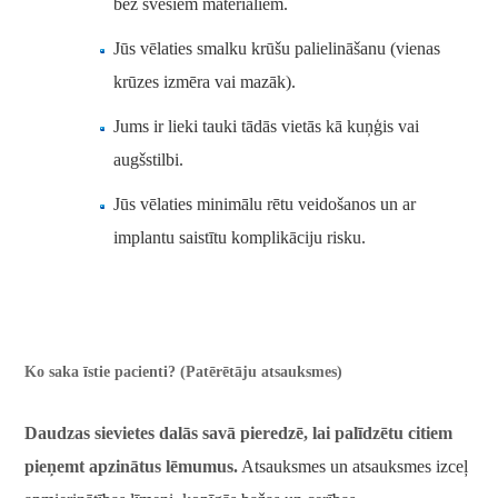
bez svešiem materiāliem.
Jūs vēlaties smalku krūšu palielināšanu (vienas
krūzes izmēra vai mazāk).
Jums ir lieki tauki tādās vietās kā kuņģis vai
augšstilbi.
Jūs vēlaties minimālu rētu veidošanos un ar
implantu saistītu komplikāciju risku.
Ko saka īstie pacienti? (Patērētāju atsauksmes)
Daudzas sievietes dalās savā pieredzē, lai palīdzētu citiem
pieņemt apzinātus lēmumus.
Atsauksmes un atsauksmes izceļ