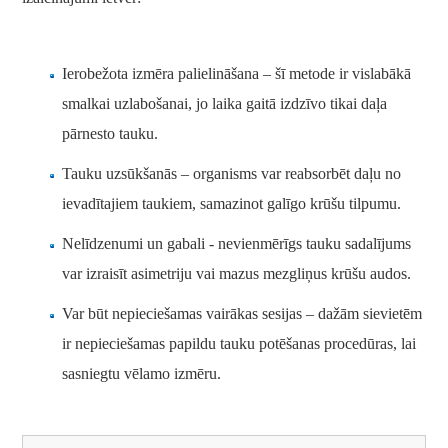
Ierobežota izmēra palielināšana – šī metode ir vislabākā
smalkai uzlabošanai, jo laika gaitā izdzīvo tikai daļa
pārnesto tauku.
Tauku uzsūkšanās – organisms var reabsorbēt daļu no
ievadītajiem taukiem, samazinot galīgo krūšu tilpumu.
Nelīdzenumi un gabali - nevienmērīgs tauku sadalījums
var izraisīt asimetriju vai mazus mezgliņus krūšu audos.
Var būt nepieciešamas vairākas sesijas – dažām sievietēm
ir nepieciešamas papildu tauku potēšanas procedūras, lai
sasniegtu vēlamo izmēru.