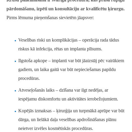
pārdomāšanu, izpēti un konsultāciju ar kvalificētu ķirurgu.
Pirms lēmuma pieņemšanas sievietēm jāapsver:
Veselības riski un komplikācijas – operācija rada tādus
riskus kā infekcija, rētas un implanta plīsums.
Ilgstoša apkope – implanti var būt jāaizstāj pēc vairākiem
gadiem, un laika gaitā var būt nepieciešamas papildu
procedūras.
Atveseļošanās laiks – dzīšana var ilgt nedēļas, ar
iespējamu diskomfortu un aktivitātes ierobežojumiem.
Kopējās izmaksas – ķirurģija un turpmākā aprūpe var būt
dārga, un lielākā daļa veselības apdrošināšanas plānu
neietver izvēles kosmētiskās procedūras.