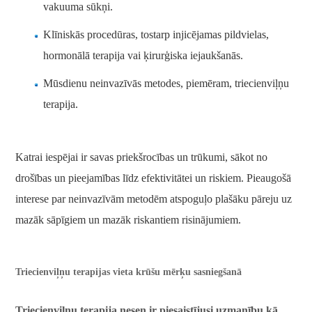
vakuuma sūkņi.
Klīniskās procedūras, tostarp injicējamas pildvielas,
hormonālā terapija vai ķirurģiska iejaukšanās.
Mūsdienu neinvazīvās metodes, piemēram, triecienviļņu
terapija.
Katrai iespējai ir savas priekšrocības un trūkumi, sākot no
drošības un pieejamības līdz efektivitātei un riskiem. Pieaugošā
interese par neinvazīvām metodēm atspoguļo plašāku pāreju uz
mazāk sāpīgiem un mazāk riskantiem risinājumiem.
Triecienviļņu terapijas vieta krūšu mērķu sasniegšanā
Triecienviļņu terapija nesen ir piesaistījusi uzmanību kā