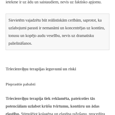
ietekme ir uz ādu un saistaudiem, nevis uz faktisko apjomu.
Sievietēm vajadzētu būt reālistiskām cerībām, saprotot, ka
uzlabojumi parasti ir nemanāmi un koncentrējas uz kontūru,
tonusu un kopējo audu veselību, nevis uz dramatisku
palielināšanos.
Triecienviļņu terapijas ieguvumi un riski
Pieprasītie pabalsti
Triecienviļņu terapija tiek reklamēta, pateicoties tās
potenciālam uzlabot krūšu tvirtumu, kontūru un ādas
elastību.
Stimulējot kolagēna un elastīna ražošanu, procedūra