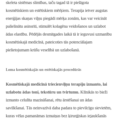
skeleta sistēmas slimības, taču tagad tā ir pielāgota
kosmētiskiem un estētiskiem mērķiem. Terapija ietver augstas
enerģijas skaņas viļņu piegādi mērķa zonām, kas var veicināt
palielinātu asinsriti, stimulēt kolagēna veidošanos un uzlabot
ādas elastību. Pēdējās desmitgades laikā tā ir ieguvusi uzmanību
kosmētiskajā medicīnā, pateicoties tās potenciālajam
pielietojumam krūšu veselībā un uzlabošanā.
Loma kosmētiskajās un estētiskajās procedūrās
Kosmētiskajā medicīnā triecienviļņu terapiju izmanto, lai
uzlabotu ādas toni, tekstūru un tvirtumu.
Klīnikās to bieži
izmanto celulīta mazināšanai, rētu ārstēšanai un ādas
savilkšanai. Tās neinvazīvā daba padara to pievilcīgu sievietēm,
kuras vēlas pamanāmas izmaiņas bez ķirurģiskas iejaukšanās