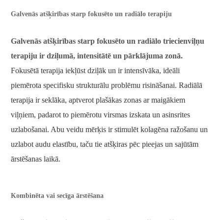
Galvenās atšķirības starp fokusēto un radiālo terapiju
Galvenās atšķirības starp fokusēto un radiālo triecienviļņu
terapiju ir dziļumā, intensitātē un pārklājuma zonā.
Fokusētā terapija iekļūst dziļāk un ir intensīvāka, ideāli
piemērota specifisku strukturālu problēmu risināšanai. Radiālā
terapija ir seklāka, aptverot plašākas zonas ar maigākiem
viļņiem, padarot to piemērotu virsmas izskata un asinsrites
uzlabošanai. Abu veidu mērķis ir stimulēt kolagēna ražošanu un
uzlabot audu elastību, taču tie atšķiras pēc pieejas un sajūtām
ārstēšanas laikā.
Kombinēta vai secīga ārstēšana