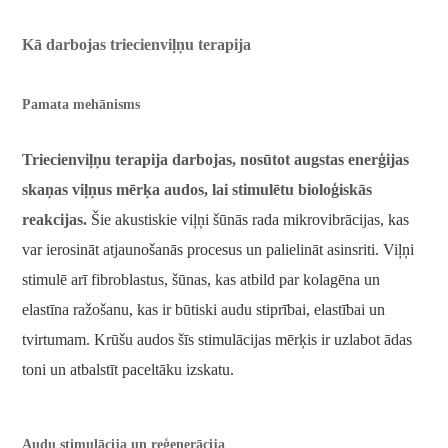
Kā darbojas triecienviļņu terapija
Pamata mehānisms
Triecienviļņu terapija darbojas, nosūtot augstas enerģijas
skaņas viļņus mērķa audos, lai stimulētu bioloģiskās
reakcijas.
Šie akustiskie viļņi šūnās rada mikrovibrācijas, kas
var ierosināt atjaunošanās procesus un palielināt asinsriti. Viļņi
stimulē arī fibroblastus, šūnas, kas atbild par kolagēna un
elastīna ražošanu, kas ir būtiski audu stiprībai, elastībai un
tvirtumam. Krūšu audos šīs stimulācijas mērķis ir uzlabot ādas
toni un atbalstīt paceltāku izskatu.
Audu stimulācija un reģenerācija