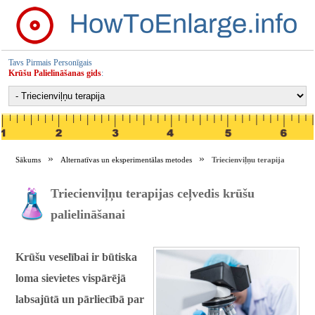
Tavs Pirmais Personīgais
Krūšu Palielināšanas gids
:
Sākums
Alternatīvas un eksperimentālas metodes
Triecienviļņu terapija
Triecienviļņu terapijas ceļvedis krūšu
palielināšanai
Krūšu veselībai ir būtiska
loma sievietes vispārējā
labsajūtā un pārliecībā par