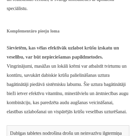
speciālistu.
Komplementāro pieeju loma
Sievietēm, kas vēlas efektīvāk uzlabot krūšu izskatu un
veselību, var būt nepieciešamas papildmetodes.
Vingrinājumi, masāžas un lokāli krēmi var atbalstīt tvirtumu un
kontūru, savukārt dabiskie krūšu palielināšanas uztura
bagātinātāji piedāvā sistēmisku labumu. Šie uztura bagātinātāji
bieži ietver efektīvu vitamīnu, minerālvielu un ārstniecības augu
kombināciju, kas paredzēta audu augšanas veicināšanai,
elastības uzlabošanai un vispārējās krūšu veselības uzturēšanai.
Dabīgas tabletes nodrošina drošu un neinvazīvu ilgtermiņa