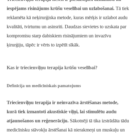
iespējams risinājums krūšu veselībai un uzlabošanai.
Tā tiek
reklamēta kā neķirurģiska metode, kuras mērķis ir uzlabot audu
kvalitāti, tvirtumu un asinsriti. Daudzas sievietes to uzskata par
kompromisu starp dabiskiem risinājumiem un invazīvu
ķirurģiju, tāpēc ir vērts to izpētīt sīkāk.
Kas ir triecienviļņu terapija krūšu veselībai?
Definīcija un medicīniskais pamatojums
Triecienviļņu terapija ir neinvazīva ārstēšanas metode,
kurā tiek izmantoti akustiskie viļņi, lai stimulētu audu
atjaunošanos un reģenerāciju.
Sākotnēji tā tika izstrādāta tādu
medicīnisku stāvokļu ārstēšanai kā nierakmeņi un muskuļu un