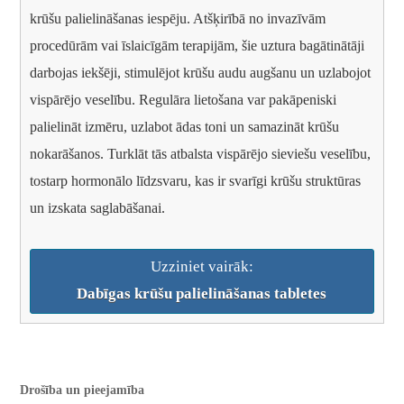
krūšu palielināšanas iespēju. Atšķirībā no invazīvām
procedūrām vai īslaicīgām terapijām, šie uztura bagātinātāji
darbojas iekšēji, stimulējot krūšu audu augšanu un uzlabojot
vispārējo veselību. Regulāra lietošana var pakāpeniski
palielināt izmēru, uzlabot ādas toni un samazināt krūšu
nokarāšanos. Turklāt tās atbalsta vispārējo sieviešu veselību,
tostarp hormonālo līdzsvaru, kas ir svarīgi krūšu struktūras
un izskata saglabāšanai.
Uzziniet vairāk:
Dabīgas krūšu palielināšanas tabletes
Drošība un pieejamība