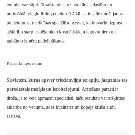
terapija var stiprināt saistaudus, uzlabot ādas elastību un
nodrošināt vieglu liftinga efektu. Tā kā tas ir salīdzinoši jauns
pielietojums, medicīnas speciālisti uzsver, ka ir svarīgi izprast
atšķirību starp iespējamiem kosmētiskiem ieguvumiem un
gaidāmo izmēra palielināšanos.
Pacienta apsvērumi
Sievietēm, kuras apsver triecienviļņu terapiju, jāapzinās tās
paredzētais mērķis un ierobežojumi.
Ārstēšana parasti ir
droša, ja to veic apmācīti speciālisti, taču rezultāti var atšķirties
atkarībā no vecuma, ādas kvalitātes un kopējā krūšu audu
sastāva.