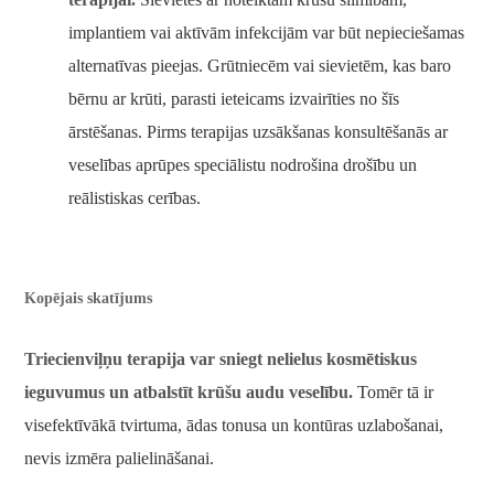
implantiem vai aktīvām infekcijām var būt nepieciešamas
alternatīvas pieejas. Grūtniecēm vai sievietēm, kas baro
bērnu ar krūti, parasti ieteicams izvairīties no šīs
ārstēšanas. Pirms terapijas uzsākšanas konsultēšanās ar
veselības aprūpes speciālistu nodrošina drošību un
reālistiskas cerības.
Kopējais skatījums
Triecienviļņu terapija var sniegt nelielus kosmētiskus
ieguvumus un atbalstīt krūšu audu veselību.
Tomēr tā ir
visefektīvākā tvirtuma, ādas tonusa un kontūras uzlabošanai,
nevis izmēra palielināšanai.