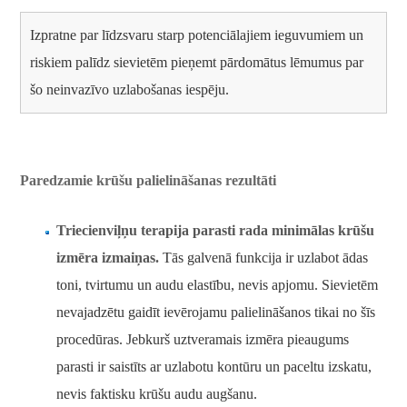
Izpratne par līdzsvaru starp potenciālajiem ieguvumiem un
riskiem palīdz sievietēm pieņemt pārdomātus lēmumus par
šo neinvazīvo uzlabošanas iespēju.
Paredzamie krūšu palielināšanas rezultāti
Triecienviļņu terapija parasti rada minimālas krūšu
izmēra izmaiņas.
Tās galvenā funkcija ir uzlabot ādas
toni, tvirtumu un audu elastību, nevis apjomu. Sievietēm
nevajadzētu gaidīt ievērojamu palielināšanos tikai no šīs
procedūras. Jebkurš uztveramais izmēra pieaugums
parasti ir saistīts ar uzlabotu kontūru un paceltu izskatu,
nevis faktisku krūšu audu augšanu.