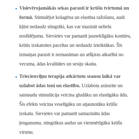
Visievērojamākās sekas parasti ir krūšu tvirtumā un
formā.
Stimulējot kolagēna un elastīna ražošanu, audi
kļūst nedaudz stingrāki, kas var mazināt nelielu
noslīdējumu. Sievietes var pamanīt jauneklīgāku kontūru,
krūtis izskatoties paceltas un nedaudz izteiktākas. Šīs
izmaiņas parasti ir nemanāmas un atšķiras atkarībā no
vecuma, ādas kvalitātes un sesiju skaita.
Triecienviļņu terapija atkārtotu seansu laikā var
uzlabot ādas toni un elastību.
Uzlabota asinsrite un
saistaudu stimulācija veicina gludāku un elastīgāku ādu.
Šis efekts veicina veselīgāku un atjaunotāku krūšu
izskatu. Sievietes var pamanīt samazinātu ādas
ļenganumu, stingrākus audus un vienmērīgāku krūšu
virsmu.