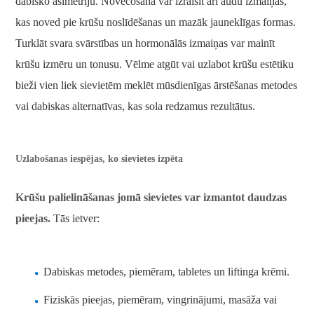
dabisko asimetriju. Novecošana var izraisīt arī audu izmaiņas,
kas noved pie krūšu noslīdēšanas un mazāk jauneklīgas formas.
Turklāt svara svārstības un hormonālās izmaiņas var mainīt
krūšu izmēru un tonusu. Vēlme atgūt vai uzlabot krūšu estētiku
bieži vien liek sievietēm meklēt mūsdienīgas ārstēšanas metodes
vai dabiskas alternatīvas, kas sola redzamus rezultātus.
Uzlabošanas iespējas, ko sievietes izpēta
Krūšu palielināšanas jomā sievietes var izmantot daudzas
pieejas.
Tās ietver:
Dabiskas metodes, piemēram, tabletes un liftinga krēmi.
Fiziskās pieejas, piemēram, vingrinājumi, masāža vai