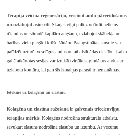
Terapija veicina reģenerāciju, veicinot audu pārveidošanos
un uzlabojot asinsriti.
Skaņas viļņi palīdz noārdīt nelielus
rētaudus un stimulē kapilāru augšanu, uzlabojot skābekļa un
barības vielu piegādi krūšu šūnām. Paaugstināta asinsrite var
palīdzēt uzturēt veselīgus audus un atbalstīt ādas elastību. Laika
gaitā atkārtotas sesijas var izraisīt tvirtākus, gludākus audus ar
uzlabotu kontūru, lai gan šīs izmaiņas parasti ir nemanāmas.
Ietekme uz kolagēnu un elastīnu
Kolagēna un elastīna ražošana ir galvenais triecienviļņu
terapijas mērķis.
Kolagēns nodrošina strukturālu atbalstu,
savukārt elastīns nodrošina elastību un izturību. Ar vecumu,