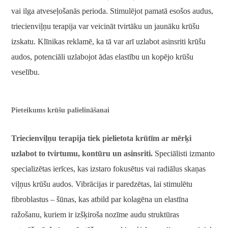
vai ilga atveseļošanās perioda. Stimulējot pamatā esošos audus,
triecienviļņu terapija var veicināt tvirtāku un jaunāku krūšu
izskatu. Klīnikas reklamē, ka tā var arī uzlabot asinsriti krūšu
audos, potenciāli uzlabojot ādas elastību un kopējo krūšu
veselību.
Pieteikums krūšu palielināšanai
Triecienviļņu terapija tiek pielietota krūtīm ar mērķi
uzlabot to tvirtumu, kontūru un asinsriti.
Speciālisti izmanto
specializētas ierīces, kas izstaro fokusētus vai radiālus skaņas
viļņus krūšu audos. Vibrācijas ir paredzētas, lai stimulētu
fibroblastus – šūnas, kas atbild par kolagēna un elastīna
ražošanu, kuriem ir izšķiroša nozīme audu struktūras