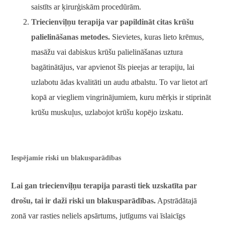
saistīts ar ķirurģiskām procedūrām.
Triecienviļņu terapija var papildināt citas krūšu
palielināšanas metodes.
Sievietes, kuras lieto krēmus,
masāžu vai dabiskus krūšu palielināšanas uztura
bagātinātājus, var apvienot šīs pieejas ar terapiju, lai
uzlabotu ādas kvalitāti un audu atbalstu. To var lietot arī
kopā ar viegliem vingrinājumiem, kuru mērķis ir stiprināt
krūšu muskuļus, uzlabojot krūšu kopējo izskatu.
Iespējamie riski un blakusparādības
Lai gan triecienviļņu terapija parasti tiek uzskatīta par
drošu, tai ir daži riski un blakusparādības.
Apstrādātajā
zonā var rasties neliels apsārtums, jutīgums vai īslaicīgs