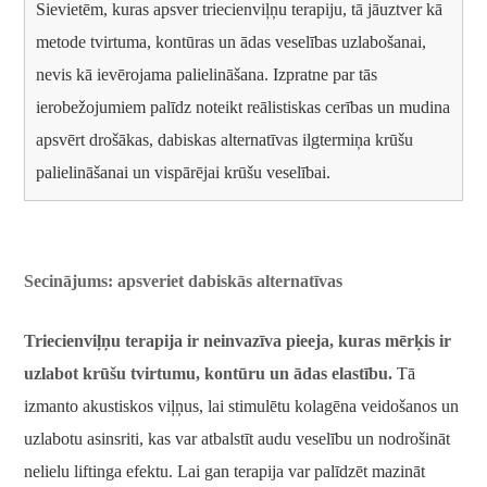
Sievietēm, kuras apsver triecienviļņu terapiju, tā jāuztver kā
metode tvirtuma, kontūras un ādas veselības uzlabošanai,
nevis kā ievērojama palielināšana. Izpratne par tās
ierobežojumiem palīdz noteikt reālistiskas cerības un mudina
apsvērt drošākas, dabiskas alternatīvas ilgtermiņa krūšu
palielināšanai un vispārējai krūšu veselībai.
Secinājums: apsveriet dabiskās alternatīvas
Triecienviļņu terapija ir neinvazīva pieeja, kuras mērķis ir
uzlabot krūšu tvirtumu, kontūru un ādas elastību.
Tā
izmanto akustiskos viļņus, lai stimulētu kolagēna veidošanos un
uzlabotu asinsriti, kas var atbalstīt audu veselību un nodrošināt
nelielu liftinga efektu. Lai gan terapija var palīdzēt mazināt