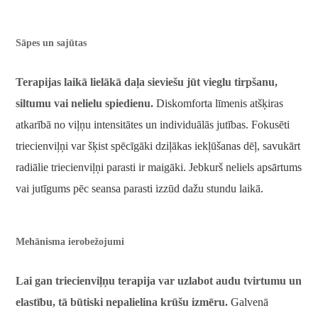
Sāpes un sajūtas
Terapijas laikā lielākā daļa sieviešu jūt vieglu tirpšanu,
siltumu vai nelielu spiedienu.
Diskomforta līmenis atšķiras
atkarībā no viļņu intensitātes un individuālās jutības. Fokusēti
triecienviļņi var šķist spēcīgāki dziļākas iekļūšanas dēļ, savukārt
radiālie triecienviļņi parasti ir maigāki. Jebkurš neliels apsārtums
vai jutīgums pēc seansa parasti izzūd dažu stundu laikā.
Mehānisma ierobežojumi
Lai gan triecienviļņu terapija var uzlabot audu tvirtumu un
elastību, tā būtiski nepalielina krūšu izmēru.
Galvenā