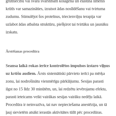
grūtniecību vai svara svārstībām kolagēna un elastīna līmenis
krūtīs var samazināties, izraisot ādas noslīdēšanu vai tvirtuma
zudumu. Stimulējot šos proteīnus, triecienviļņu terapija var
uzlabot ādas atbalsta struktūru, piešķirot tai tvirtāku un jaunāku
izskatu.
Ārstēšanas procedūra
Seansa laikā rokas ierīce kontrolētos impulsos izstaro viļņus
uz krūšu audiem.
Ārsts sistemātiski pārvieto ierīci pa mērķa
zonu, lai nodrošinātu vienmērīgu pārklājumu. Sesijas parasti
ilgst no 15 līdz 30 minūtēm, un, lai redzētu ievērojamu efektu,
parasti ieteicams veikt vairākas sesijas vairāku nedēļu laikā.
Procedūra ir neinvazīva, tai nav nepieciešama anestēzija, un tā
ļauj sievietēm atsākt ierastās aktivitātes tūlīt pēc procedūras.