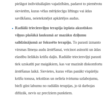
pielāgot individuālajām vajadzībām, padarot to piemērotu
sievietēm, kuras vēlas mērķtiecīgu liftingu vai ādas
savilkšanu, neietekmējot apkārtējos audus.
Radiālā triecienviļņu terapija izplata akustiskos
viļņus plašākā laukumā ar mazāku dziļumu
salīdzinājumā ar fokusēto terapiju.
To parasti izmanto
virsmas līmeņa audu ārstēšanai, veicinot asinsriti un ādas
elastību lielākās krūšu daļās. Radiālie triecienviļņi parasti
tiek uzskatīti par maigākiem, kas var mazināt diskomfortu
ārstēšanas laikā. Sievietes, kuras vēlas panākt vispārēju
krūšu tonusa, tekstūras un neliela tvirtuma uzlabojumu,
bieži gūst labumu no radiālās terapijas, jo tā darbojas
difūzāk, nevis uz precīziem punktiem.