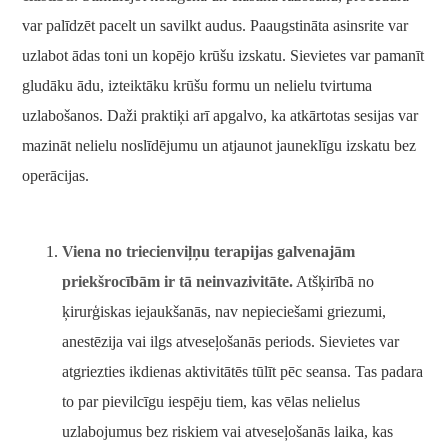
var palīdzēt pacelt un savilkt audus. Paaugstināta asinsrite var
uzlabot ādas toni un kopējo krūšu izskatu. Sievietes var pamanīt
gludāku ādu, izteiktāku krūšu formu un nelielu tvirtuma
uzlabošanos. Daži praktiķi arī apgalvo, ka atkārtotas sesijas var
mazināt nelielu noslīdējumu un atjaunot jauneklīgu izskatu bez
operācijas.
Viena no triecienviļņu terapijas galvenajām
priekšrocībām ir tā neinvazivitāte.
Atšķirībā no
ķirurģiskas iejaukšanās, nav nepieciešami griezumi,
anestēzija vai ilgs atveseļošanās periods. Sievietes var
atgriezties ikdienas aktivitātēs tūlīt pēc seansa. Tas padara
to par pievilcīgu iespēju tiem, kas vēlas nelielus
uzlabojumus bez riskiem vai atveseļošanās laika, kas