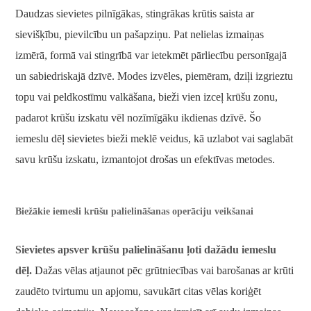
Daudzas sievietes pilnīgākas, stingrākas krūtis saista ar
sievišķību, pievilcību un pašapziņu. Pat nelielas izmaiņas
izmērā, formā vai stingrībā var ietekmēt pārliecību personīgajā
un sabiedriskajā dzīvē. Modes izvēles, piemēram, dziļi izgrieztu
topu vai peldkostīmu valkāšana, bieži vien izceļ krūšu zonu,
padarot krūšu izskatu vēl nozīmīgāku ikdienas dzīvē. Šo
iemeslu dēļ sievietes bieži meklē veidus, kā uzlabot vai saglabāt
savu krūšu izskatu, izmantojot drošas un efektīvas metodes.
Biežākie iemesli krūšu palielināšanas operāciju veikšanai
Sievietes apsver krūšu palielināšanu ļoti dažādu iemeslu
dēļ.
Dažas vēlas atjaunot pēc grūtniecības vai barošanas ar krūti
zaudēto tvirtumu un apjomu, savukārt citas vēlas koriģēt