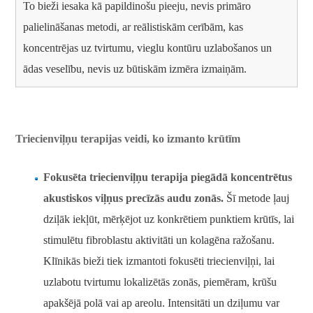
To bieži iesaka kā papildinošu pieeju, nevis primāro
palielināšanas metodi, ar reālistiskām cerībām, kas
koncentrējas uz tvirtumu, vieglu kontūru uzlabošanos un
ādas veselību, nevis uz būtiskām izmēra izmaiņām.
Triecienviļņu terapijas veidi, ko izmanto krūtīm
Fokusēta triecienviļņu terapija piegādā koncentrētus
akustiskos viļņus precīzās audu zonās.
Šī metode ļauj
dziļāk iekļūt, mērķējot uz konkrētiem punktiem krūtīs, lai
stimulētu fibroblastu aktivitāti un kolagēna ražošanu.
Klīnikās bieži tiek izmantoti fokusēti triecienviļņi, lai
uzlabotu tvirtumu lokalizētās zonās, piemēram, krūšu
apakšējā polā vai ap areolu. Intensitāti un dziļumu var