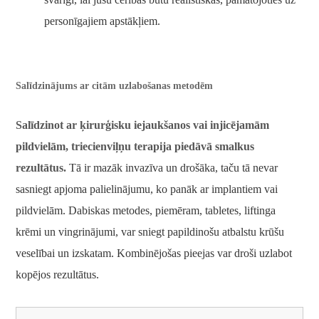
personīgajiem apstākļiem.
Salīdzinājums ar citām uzlabošanas metodēm
Salīdzinot ar ķirurģisku iejaukšanos vai injicējamām
pildvielām, triecienviļņu terapija piedāvā smalkus
rezultātus.
Tā ir mazāk invazīva un drošāka, taču tā nevar
sasniegt apjoma palielinājumu, ko panāk ar implantiem vai
pildvielām. Dabiskas metodes, piemēram, tabletes, liftinga
krēmi un vingrinājumi, var sniegt papildinošu atbalstu krūšu
veselībai un izskatam. Kombinējošas pieejas var droši uzlabot
kopējos rezultātus.