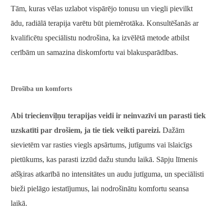
Tām, kuras vēlas uzlabot vispārējo tonusu un viegli pievilkt
ādu, radiālā terapija varētu būt piemērotāka. Konsultēšanās ar
kvalificētu speciālistu nodrošina, ka izvēlētā metode atbilst
cerībām un samazina diskomfortu vai blakusparādības.
Drošība un komforts
Abi triecienviļņu terapijas veidi ir neinvazīvi un parasti tiek
uzskatīti par drošiem, ja tie tiek veikti pareizi.
Dažām
sievietēm var rasties viegls apsārtums, jutīgums vai īslaicīgs
pietūkums, kas parasti izzūd dažu stundu laikā. Sāpju līmenis
atšķiras atkarībā no intensitātes un audu jutīguma, un speciālisti
bieži pielāgo iestatījumus, lai nodrošinātu komfortu seansa
laikā.