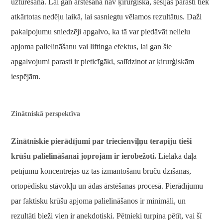
uzturēšanā. Lai gan ārstēšana nav ķirurģiska, sesijas parasti tiek
atkārtotas nedēļu laikā, lai sasniegtu vēlamos rezultātus. Daži
pakalpojumu sniedzēji apgalvo, ka tā var piedāvāt nelielu
apjoma palielināšanu vai liftinga efektus, lai gan šie
apgalvojumi parasti ir pieticīgāki, salīdzinot ar ķirurģiskām
iespējām.
Zinātniskā perspektīva
Zinātniskie pierādījumi par triecienviļņu terapiju tieši
krūšu palielināšanai joprojām ir ierobežoti.
Lielākā daļa
pētījumu koncentrējas uz tās izmantošanu brūču dzīšanas,
ortopēdisku stāvokļu un ādas ārstēšanas procesā. Pierādījumu
par faktisku krūšu apjoma palielināšanos ir minimāli, un
rezultāti bieži vien ir anekdotiski. Pētnieki turpina pētīt, vai šī