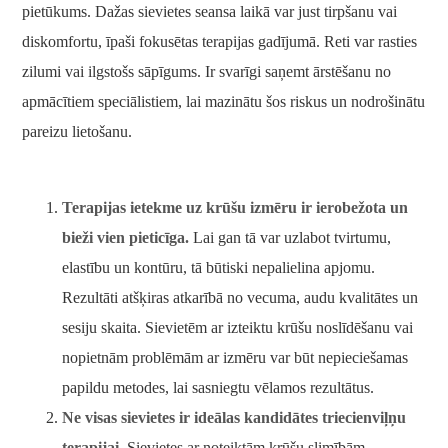
pietūkums. Dažas sievietes seansa laikā var just tirpšanu vai
diskomfortu, īpaši fokusētas terapijas gadījumā. Reti var rasties
zilumi vai ilgstošs sāpīgums. Ir svarīgi saņemt ārstēšanu no
apmācītiem speciālistiem, lai mazinātu šos riskus un nodrošinātu
pareizu lietošanu.
Terapijas ietekme uz krūšu izmēru ir ierobežota un
bieži vien pieticīga.
Lai gan tā var uzlabot tvirtumu,
elastību un kontūru, tā būtiski nepalielina apjomu.
Rezultāti atšķiras atkarībā no vecuma, audu kvalitātes un
sesiju skaita. Sievietēm ar izteiktu krūšu noslīdēšanu vai
nopietnām problēmām ar izmēru var būt nepieciešamas
papildu metodes, lai sasniegtu vēlamos rezultātus.
Ne visas sievietes ir ideālas kandidātes triecienviļņu
terapijai.
Sievietes ar noteiktām krūšu slimībām,