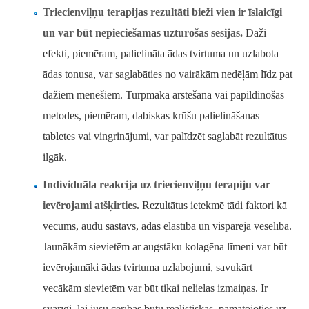
Triecienviļņu terapijas rezultāti bieži vien ir īslaicīgi
un var būt nepieciešamas uzturošas sesijas.
Daži
efekti, piemēram, palielināta ādas tvirtuma un uzlabota
ādas tonusa, var saglabāties no vairākām nedēļām līdz pat
dažiem mēnešiem. Turpmāka ārstēšana vai papildinošas
metodes, piemēram, dabiskas krūšu palielināšanas
tabletes vai vingrinājumi, var palīdzēt saglabāt rezultātus
ilgāk.
Individuāla reakcija uz triecienviļņu terapiju var
ievērojami atšķirties.
Rezultātus ietekmē tādi faktori kā
vecums, audu sastāvs, ādas elastība un vispārējā veselība.
Jaunākām sievietēm ar augstāku kolagēna līmeni var būt
ievērojamāki ādas tvirtuma uzlabojumi, savukārt
vecākām sievietēm var būt tikai nelielas izmaiņas. Ir
svarīgi, lai jūsu cerības būtu reālistiskas, pamatojoties uz