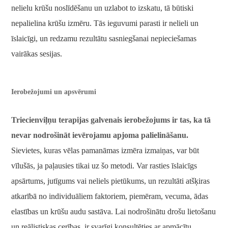
nelielu krūšu noslīdēšanu un uzlabot to izskatu, tā būtiski
nepalielina krūšu izmēru. Tās ieguvumi parasti ir nelieli un
īslaicīgi, un redzamu rezultātu sasniegšanai nepieciešamas
vairākas sesijas.
Ierobežojumi un apsvērumi
Triecienviļņu terapijas galvenais ierobežojums ir tas, ka tā
nevar nodrošināt ievērojamu apjoma palielināšanu.
Sievietes, kuras vēlas pamanāmas izmēra izmaiņas, var būt
vīlušās, ja paļausies tikai uz šo metodi. Var rasties īslaicīgs
apsārtums, jutīgums vai neliels pietūkums, un rezultāti atšķiras
atkarībā no individuāliem faktoriem, piemēram, vecuma, ādas
elastības un krūšu audu sastāva. Lai nodrošinātu drošu lietošanu
un reālistiskas cerības, ir svarīgi konsultēties ar apmācītu