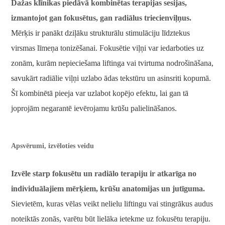
Dažas klīnikas piedāvā kombinētas terapijas sesijas,
izmantojot gan fokusētus, gan radiālus triecienviļņus.
Mērķis ir panākt dziļāku strukturālu stimulāciju līdztekus
virsmas līmeņa tonizēšanai. Fokusētie viļņi var iedarboties uz
zonām, kurām nepieciešama liftinga vai tvirtuma nodrošināšana,
savukārt radiālie viļņi uzlabo ādas tekstūru un asinsriti kopumā.
Šī kombinētā pieeja var uzlabot kopējo efektu, lai gan tā
joprojām negarantē ievērojamu krūšu palielināšanos.
Apsvērumi, izvēloties veidu
Izvēle starp fokusētu un radiālo terapiju ir atkarīga no
individuālajiem mērķiem, krūšu anatomijas un jutīguma.
Sievietēm, kuras vēlas veikt nelielu liftingu vai stingrākus audus
noteiktās zonās, varētu būt lielāka ietekme uz fokusētu terapiju.