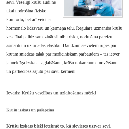
sevi.
Veselīgi krūšu audi ne
tikai nodrošina fizisko
komfortu, bet arī veicina
hormonālo līdzsvaru un ķermeņa tēlu. Regulāra uzmanība krūšu
veselībai palīdz samazināt slimību risku, nodrošina pareizu
asinsriti un uztur ādas elastību. Daudzām sievietēm rūpes par
krūtīm sniedzas tālāk par medicīniskām pārbaudēm – tās ietver
jauneklīga izskata saglabāšanu, krūšu nokarenuma novēršanu
un pārliecības sajūtu par savu ķermeni.
Ievads: Krūšu veselības un uzlabošanas mērķi
Krūšu izskats un pašapziņa
Krūšu izskats bieži ietekmē to, kā sievietes uztver sevi.