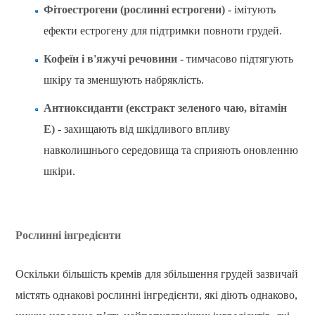
Фітоестрогени (рослинні естрогени)
- імітують
ефекти естрогену для підтримки повноти грудей.
Кофеїн і в'яжучі речовини
- тимчасово підтягують
шкіру та зменшують набряклість.
Антиоксиданти (екстракт зеленого чаю, вітамін
Е)
- захищають від шкідливого впливу
навколишнього середовища та сприяють оновленню
шкіри.
Рослинні інгредієнти
Оскільки більшість кремів для збільшення грудей зазвичай
містять однакові рослинні інгредієнти, які діють однаково,