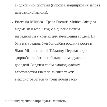
ендокринної системи (гіпофіза, надниркових залоз і
щитовидної залози).
Pueraria Mirifica
. Трава Pueraria Mirifica (місцева
відома як Kwao Krua) є відносно новим
інгредієнтом у кремах для збільшення грудей. Ця
біла натуральна бульбоподібна рослина росте в
Чіанг Міа на півночі Таїланду. Переваги для
здоров’я, пов’язані з збільшенням грудей, клінічно
доведені. Завдяки своїм омолоджуючим
властивостям Pueraria Mirifica також
використовується як тонізуючий засіб.
Як ці інгредієнти покращують міцність