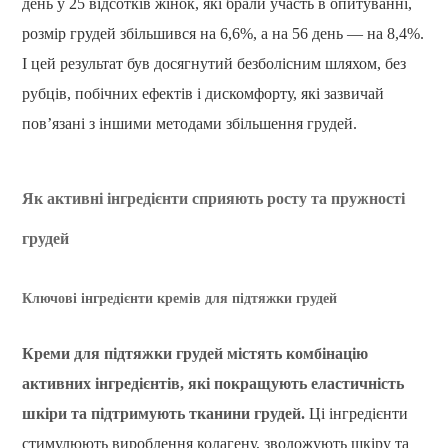
день у 25 відсотків жінок, які брали участь в опитуванні,
розмір грудей збільшився на 6,6%, а на 56 день — на 8,4%.
І цей результат був досягнутий безболісним шляхом, без
рубців, побічних ефектів і дискомфорту, які зазвичай
пов’язані з іншими методами збільшення грудей.
Як активні інгредієнти сприяють росту та пружності
грудей
Ключові інгредієнти кремів для підтяжки грудей
Креми для підтяжки грудей містять комбінацію
активних інгредієнтів, які покращують еластичність
шкіри та підтримують тканини грудей.
Ці інгредієнти
стимулюють вироблення колагену, зволожують шкіру та