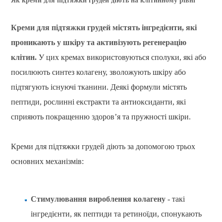
Як креми для підтяжки грудей діють на клітинному рівні
Креми для підтяжки грудей містять інгредієнти, які
проникають у шкіру та активізують регенерацію
клітин.
У цих кремах використовуються сполуки, які або
посилюють синтез колагену, зволожують шкіру або
підтягують існуючі тканини. Деякі формули містять
пептиди, рослинні екстракти та антиоксиданти, які
сприяють покращенню здоров’я та пружності шкіри.
Креми для підтяжки грудей діють за допомогою трьох
основних механізмів:
Стимулювання вироблення колагену
- такі
інгредієнти, як пептиди та ретиноїди, спонукають