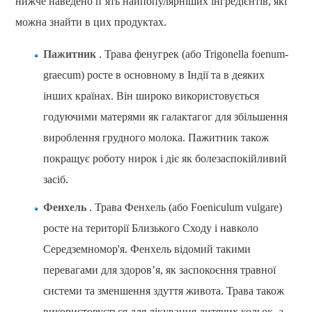
нижче наведено п’ять найпопулярніших інгредієнтів, які
можна знайти в цих продуктах.
Пажитник
. Трава фенугрек (або Trigonella foenum-
graecum) росте в основному в Індії та в деяких
інших країнах. Він широко використовується
годуючими матерями як галактагог для збільшення
вироблення грудного молока. Пажитник також
покращує роботу нирок і діє як болезаспокійливий
засіб.
Фенхель
. Трава Фенхель (або Foeniculum vulgare)
росте на території Близького Сходу і навколо
Середземномор'я. Фенхель відомий такими
перевагами для здоров’я, як заспокоєння травної
системи та зменшення здуття живота. Трава також
використовується для лікування дитячих кольок, а