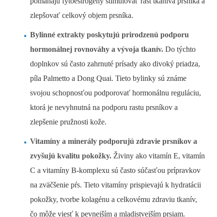
pomáhajú fytoestrogény stimulovať rast tkaniva prsníka a
zlepšovať celkový objem prsníka.
Bylinné extrakty poskytujú prirodzenú podporu
hormonálnej rovnováhy a vývoja tkanív.
Do týchto
doplnkov sú často zahrnuté prísady ako divoký priadza,
píla Palmetto a Dong Quai. Tieto bylinky sú známe
svojou schopnosťou podporovať hormonálnu reguláciu,
ktorá je nevyhnutná na podporu rastu prsníkov a
zlepšenie pružnosti kože.
Vitamíny a minerály podporujú zdravie prsníkov a
zvyšujú kvalitu pokožky.
Živiny ako vitamín E, vitamín
C a vitamíny B-komplexu sú často súčasťou prípravkov
na zväčšenie pŕs. Tieto vitamíny prispievajú k hydratácii
pokožky, tvorbe kolagénu a celkovému zdraviu tkanív,
čo môže viesť k pevnejším a mladistvejším prsiam.