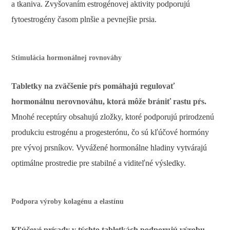
a tkaniva. Zvyšovaním estrogénovej aktivity podporujú
fytoestrogény časom plnšie a pevnejšie prsia.
Stimulácia hormonálnej rovnováhy
Tabletky na zväčšenie pŕs pomáhajú regulovať
hormonálnu nerovnováhu, ktorá môže brániť rastu pŕs.
Mnohé receptúry obsahujú zložky, ktoré podporujú prirodzenú
produkciu estrogénu a progesterónu, čo sú kľúčové hormóny
pre vývoj prsníkov. Vyvážené hormonálne hladiny vytvárajú
optimálne prostredie pre stabilné a viditeľné výsledky.
Podpora výroby kolagénu a elastínu
Kľúčové prísady v týchto tabletkách podporujú výrobu