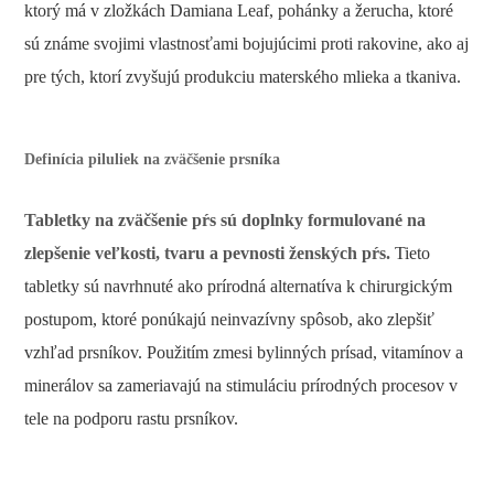
ktorý má v zložkách Damiana Leaf, pohánky a žerucha, ktoré
sú známe svojimi vlastnosťami bojujúcimi proti rakovine, ako aj
pre tých, ktorí zvyšujú produkciu materského mlieka a tkaniva.
Definícia piluliek na zväčšenie prsníka
Tabletky na zväčšenie pŕs sú doplnky formulované na
zlepšenie veľkosti, tvaru a pevnosti ženských pŕs.
Tieto
tabletky sú navrhnuté ako prírodná alternatíva k chirurgickým
postupom, ktoré ponúkajú neinvazívny spôsob, ako zlepšiť
vzhľad prsníkov. Použitím zmesi bylinných prísad, vitamínov a
minerálov sa zameriavajú na stimuláciu prírodných procesov v
tele na podporu rastu prsníkov.