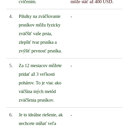
cvičením.
môže stáť až 400 USD.
4.
Pilulky na zväčšovanie
-
prsníkov môžu fyzicky
zväčšiť vaše prsia,
zlepšiť tvar prsníka a
zvýšiť pevnosť prsníka.
5.
Za 12 mesiacov môžete
-
pridať až 3 veľkosti
pohárov. To je viac ako
väčšina iných metód
zväčšenia prsníkov.
6.
Je to ideálne riešenie, ak
-
nechcete míňať veľa