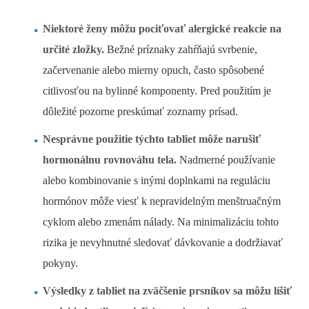
Niektoré ženy môžu pociťovať alergické reakcie na
určité zložky.
Bežné príznaky zahŕňajú svrbenie,
začervenanie alebo mierny opuch, často spôsobené
citlivosťou na bylinné komponenty. Pred použitím je
dôležité pozorne preskúmať zoznamy prísad.
Nesprávne použitie týchto tabliet môže narušiť
hormonálnu rovnováhu tela.
Nadmerné používanie
alebo kombinovanie s inými doplnkami na reguláciu
hormónov môže viesť k nepravidelným menštruačným
cyklom alebo zmenám nálady. Na minimalizáciu tohto
rizika je nevyhnutné sledovať dávkovanie a dodržiavať
pokyny.
Výsledky z tabliet na zväčšenie prsníkov sa môžu líšiť