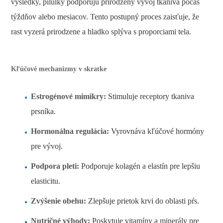
výsledky, pilulky podporujú prirodzený vývoj tkaniva počas
týždňov alebo mesiacov. Tento postupný proces zaisťuje, že
rast vyzerá prirodzene a hladko splýva s proporciami tela.
Kľúčové mechanizmy v skratke
Estrogénové mimikry:
Stimuluje receptory tkaniva
prsníka.
Hormonálna regulácia:
Vyrovnáva kľúčové hormóny
pre vývoj.
Podpora pleti:
Podporuje kolagén a elastín pre lepšiu
elasticitu.
Zvýšenie obehu:
Zlepšuje prietok krvi do oblasti pŕs.
Nutričné ​​výhody:
Poskytuje vitamíny a minerály pre