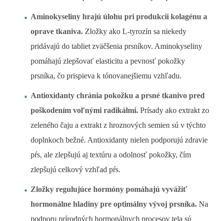
Aminokyseliny hrajú úlohu pri produkcii kolagénu a
oprave tkaniva.
Zložky ako L-tyrozín sa niekedy
pridávajú do tabliet zväčšenia prsníkov. Aminokyseliny
pomáhajú zlepšovať elasticitu a pevnosť pokožky
prsníka, čo prispieva k tónovanejšiemu vzhľadu.
Antioxidanty chránia pokožku a prsné tkanivo pred
poškodením voľnými radikálmi.
Prísady ako extrakt zo
zeleného čaju a extrakt z hroznových semien sú v týchto
doplnkoch bežné. Antioxidanty nielen podporujú zdravie
pŕs, ale zlepšujú aj textúru a odolnosť pokožky, čím
zlepšujú celkový vzhľad pŕs.
Zložky regulujúce hormóny pomáhajú vyvážiť
hormonálne hladiny pre optimálny vývoj prsníka.
Na
podporu prírodných hormonálnych procesov tela sú