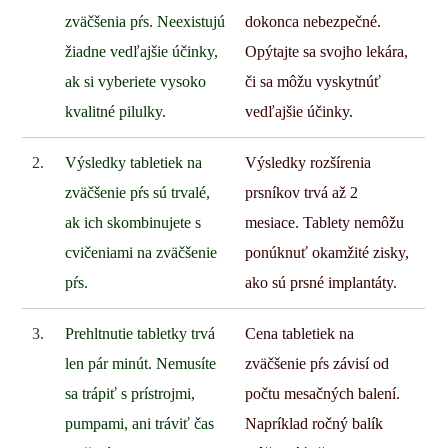
zväčšenia pŕs. Neexistujú
dokonca nebezpečné.
žiadne vedľajšie účinky,
Opýtajte sa svojho lekára,
ak si vyberiete vysoko
či sa môžu vyskytnúť
kvalitné pilulky.
vedľajšie účinky.
2.
Výsledky tabletiek na
Výsledky rozšírenia
zväčšenie pŕs sú trvalé,
prsníkov trvá až 2
ak ich skombinujete s
mesiace. Tablety nemôžu
cvičeniami na zväčšenie
ponúknuť okamžité zisky,
pŕs.
ako sú prsné implantáty.
3.
Prehltnutie tabletky trvá
Cena tabletiek na
len pár minút. Nemusíte
zväčšenie pŕs závisí od
sa trápiť s prístrojmi,
počtu mesačných balení.
pumpami, ani tráviť čas
Napríklad ročný balík