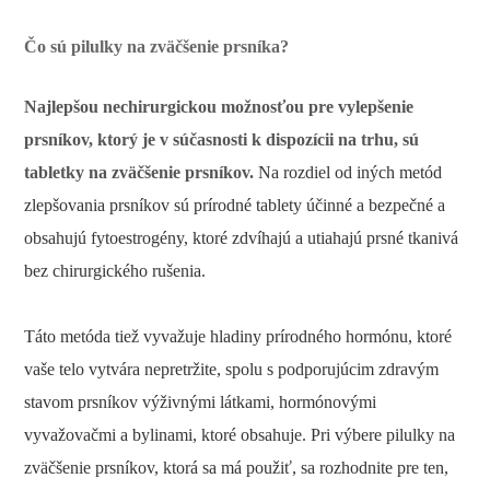
Čo sú pilulky na zväčšenie prsníka?
Najlepšou nechirurgickou možnosťou pre vylepšenie
prsníkov, ktorý je v súčasnosti k dispozícii na trhu, sú
tabletky na zväčšenie prsníkov.
Na rozdiel od iných metód
zlepšovania prsníkov sú prírodné tablety účinné a bezpečné a
obsahujú fytoestrogény, ktoré zdvíhajú a utiahajú prsné tkanivá
bez chirurgického rušenia.
Táto metóda tiež vyvažuje hladiny prírodného hormónu, ktoré
vaše telo vytvára nepretržite, spolu s podporujúcim zdravým
stavom prsníkov výživnými látkami, hormónovými
vyvažovačmi a bylinami, ktoré obsahuje. Pri výbere pilulky na
zväčšenie prsníkov, ktorá sa má použiť, sa rozhodnite pre ten,