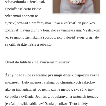
sebavedomia a ženskosti.
Spoločnosť často kladie
významnú hodnotu na
fyzický vzhľad a pre ženy môžu tvar a veľkosť ich prsníkov
zohrávať hlavnú úlohu v tom, ako sa vnímajú sami. Výsledkom
je, že mnoho žien skúma spôsoby, ako vylepšiť svoje prsia, aby
sa cítili atraktívnejšie a sebaisto.
Úvod do tabletiek na zväčšenie prsníkov
Ženy hľadajúce zväčšenie pŕs majú dnes k dispozícii rôzne
možnosti.
Tieto možnosti siahajú od chirurgických zákrokov,
ako sú implantáty, až po neinvazívne metódy, ako sú krémy,
čerpadlá a cvičenia. Jedným z populárnych a rastúcich trendov
je však použitie tabliet zväčšenia prsníkov. Tieto tablety