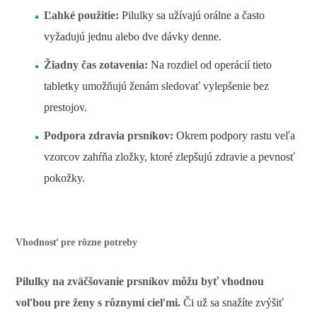
Ľahké použitie:
Pilulky sa užívajú orálne a často
vyžadujú jednu alebo dve dávky denne.
Žiadny čas zotavenia:
Na rozdiel od operácií tieto
tabletky umožňujú ženám sledovať vylepšenie bez
prestojov.
Podpora zdravia prsníkov:
Okrem podpory rastu veľa
vzorcov zahŕňa zložky, ktoré zlepšujú zdravie a pevnosť
pokožky.
Vhodnosť pre rôzne potreby
Pilulky na zväčšovanie prsníkov môžu byť vhodnou
voľbou pre ženy s rôznymi cieľmi.
Či už sa snažíte zvýšiť