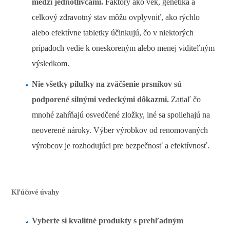
medzi jednotlivcami.
Faktory ako vek, genetika a
celkový zdravotný stav môžu ovplyvniť, ako rýchlo
alebo efektívne tabletky účinkujú, čo v niektorých
prípadoch vedie k oneskoreným alebo menej viditeľným
výsledkom.
Nie všetky pilulky na zväčšenie prsníkov sú
podporené silnými vedeckými dôkazmi.
Zatiaľ čo
mnohé zahŕňajú osvedčené zložky, iné sa spoliehajú na
neoverené nároky. Výber výrobkov od renomovaných
výrobcov je rozhodujúci pre bezpečnosť a efektívnosť.
Kľúčové úvahy
Vyberte si kvalitné produkty s prehľadným