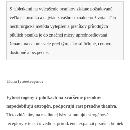
S tabletkami na vylepšenie prsníkov získate požadovanú
veľkosť prsníka a najviac z vášho sexuálneho života. Táto
nechirurgická metóda vylepšenia prsníkov prírodných
piluliek prsníka je do značnej miery uprednostňovaná
ženami na celom svete pred tým, ako sú účinné, cenovo
dostupné a bezpečné.
Úloha fytoestrogénov
Fytoestrogény v pilulkách na zväčšenie prsníkov
napodobňujú estrogén, podporujú rast prsného tkaniva.
Tieto zlúčeniny na rastlinnej báze stimulujú estrogénové
receptory v tele, čo vedie k prirodzenej expanzii prsných buniek