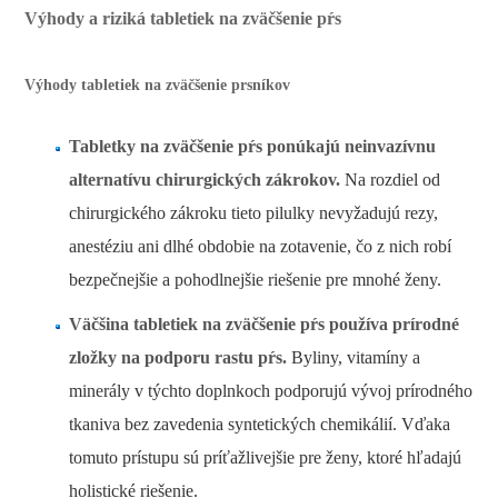
Výhody a riziká tabletiek na zväčšenie pŕs
Výhody tabletiek na zväčšenie prsníkov
Tabletky na zväčšenie pŕs ponúkajú neinvazívnu
alternatívu chirurgických zákrokov.
Na rozdiel od
chirurgického zákroku tieto pilulky nevyžadujú rezy,
anestéziu ani dlhé obdobie na zotavenie, čo z nich robí
bezpečnejšie a pohodlnejšie riešenie pre mnohé ženy.
Väčšina tabletiek na zväčšenie pŕs používa prírodné
zložky na podporu rastu pŕs.
Byliny, vitamíny a
minerály v týchto doplnkoch podporujú vývoj prírodného
tkaniva bez zavedenia syntetických chemikálií. Vďaka
tomuto prístupu sú príťažlivejšie pre ženy, ktoré hľadajú
holistické riešenie.