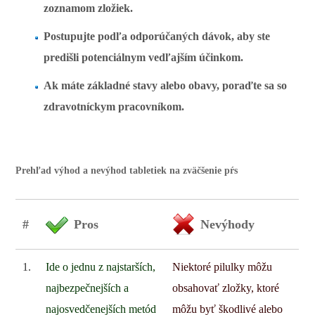
zoznamom zložiek.
Postupujte podľa odporúčaných dávok, aby ste
predišli potenciálnym vedľajším účinkom.
Ak máte základné stavy alebo obavy, poraďte sa so
zdravotníckym pracovníkom.
Prehľad výhod a nevýhod tabletiek na zväčšenie pŕs
#
Pros
Nevýhody
1.
Ide o jednu z najstarších,
Niektoré pilulky môžu
najbezpečnejších a
obsahovať zložky, ktoré
najosvedčenejších metód
môžu byť škodlivé alebo