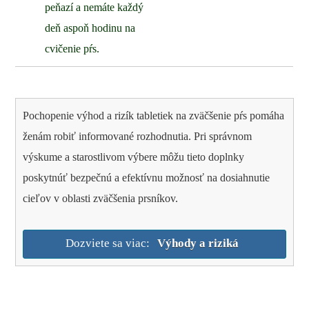
peňazí a nemáte každý
deň aspoň hodinu na
cvičenie pŕs.
Pochopenie výhod a rizík tabletiek na zväčšenie pŕs pomáha
ženám robiť informované rozhodnutia. Pri správnom
výskume a starostlivom výbere môžu tieto doplnky
poskytnúť bezpečnú a efektívnu možnosť na dosiahnutie
cieľov v oblasti zväčšenia prsníkov.
Dozviete sa viac:
Výhody a riziká