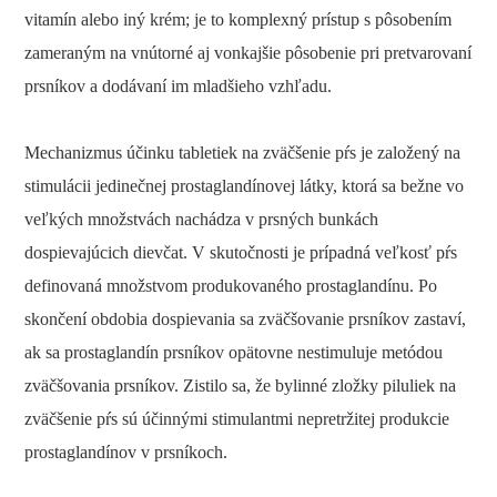
vitamín alebo iný krém; je to komplexný prístup s pôsobením
zameraným na vnútorné aj vonkajšie pôsobenie pri pretvarovaní
prsníkov a dodávaní im mladšieho vzhľadu.
Mechanizmus účinku tabletiek na zväčšenie pŕs je založený na
stimulácii jedinečnej prostaglandínovej látky, ktorá sa bežne vo
veľkých množstvách nachádza v prsných bunkách
dospievajúcich dievčat. V skutočnosti je prípadná veľkosť pŕs
definovaná množstvom produkovaného prostaglandínu. Po
skončení obdobia dospievania sa zväčšovanie prsníkov zastaví,
ak sa prostaglandín prsníkov opätovne nestimuluje metódou
zväčšovania prsníkov. Zistilo sa, že bylinné zložky piluliek na
zväčšenie pŕs sú účinnými stimulantmi nepretržitej produkcie
prostaglandínov v prsníkoch.