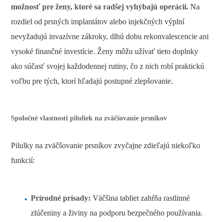
možnosť pre ženy, ktoré sa radšej vyhýbajú operácii.
Na
rozdiel od prsných implantátov alebo injekčných výplní
nevyžadujú invazívne zákroky, dlhú dobu rekonvalescencie ani
vysoké finančné investície. Ženy môžu užívať tieto doplnky
ako súčasť svojej každodennej rutiny, čo z nich robí praktickú
voľbu pre tých, ktorí hľadajú postupné zlepšovanie.
Spoločné vlastnosti piluliek na zväčšovanie prsníkov
Pilulky na zväčšovanie prsníkov zvyčajne zdieľajú niekoľko
funkcií:
Prírodné prísady:
Väčšina tabliet zahŕňa rastlinné
zlúčeniny a živiny na podporu bezpečného používania.