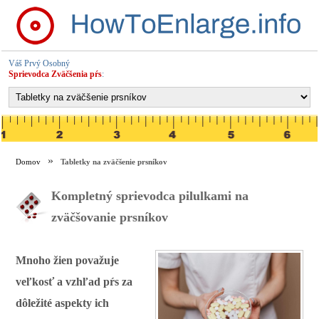
Váš Prvý Osobný
Sprievodca Zväčšenia pŕs
:
Domov
Tabletky na zväčšenie prsníkov
Kompletný sprievodca pilulkami na
zväčšovanie prsníkov
Mnoho žien považuje
veľkosť a vzhľad pŕs za
dôležité aspekty ich