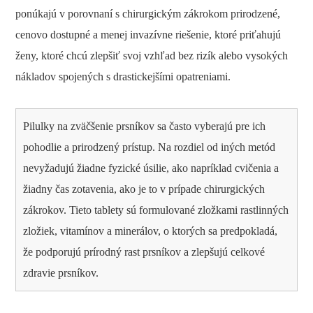
ponúkajú v porovnaní s chirurgickým zákrokom prirodzené,
cenovo dostupné a menej invazívne riešenie, ktoré priťahujú
ženy, ktoré chcú zlepšiť svoj vzhľad bez rizík alebo vysokých
nákladov spojených s drastickejšími opatreniami.
Pilulky na zväčšenie prsníkov sa často vyberajú pre ich
pohodlie a prirodzený prístup. Na rozdiel od iných metód
nevyžadujú žiadne fyzické úsilie, ako napríklad cvičenia a
žiadny čas zotavenia, ako je to v prípade chirurgických
zákrokov. Tieto tablety sú formulované zložkami rastlinných
zložiek, vitamínov a minerálov, o ktorých sa predpokladá,
že podporujú prírodný rast prsníkov a zlepšujú celkové
zdravie prsníkov.