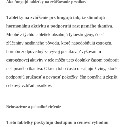
Ako fungujú tabletky na zväčšovanie prsníkov
Tabletky na zväčšenie pŕs fungujú tak, že stimulujú
hormonálnu aktivitu a podporujú rast prsného tkaniva.
Mnohé z týchto tabletiek obsahujú fytoestrogény, čo sú
zlúčeniny rastlinného pôvodu, ktoré napodobňujú estrogén,
hormón zodpovedný za vývoj prsníkov. Zvyšovaním
estrogénovej aktivity v tele môžu tieto doplnky časom podporiť
rast prsného tkaniva. Okrem toho často obsahujú živiny, ktoré
podporujú pružnosť a pevnosť pokožky, čím pomáhajú zlepšiť
celkový vzhľad prsníkov.
Neinvazívne a pohodlné riešenie
Tieto tabletky poskytujú dostupnú a cenovo výhodnú